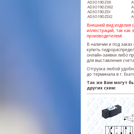
AD3O
1
9D
Z00
A
AD3O
1
9D
Z002
A
​AD3O
1
9D
ZDI
​
​AD3O
1
9D
ZDI2
​
Внешний вид изделия 
иллюстраций, так как 
производителем!
В наличии и под заказ
купить гидрораспреде
онлайн-заявки либо п
для выставления счета
Отгрузка любой удобн
до терминала в г. Ека
Так же Вам могут б
других схем: