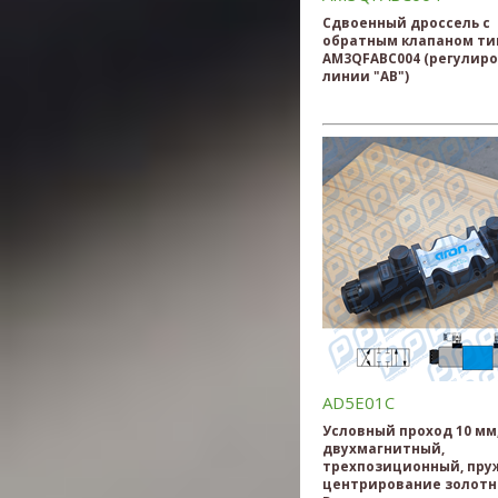
Сдвоенный дроссель с
обратным клапаном ти
AM3QFABC004 (регулиро
линии "AB")
AD5E01C
Условный проход 10 мм
двухмагнитный,
трехпозиционный, пру
центрирование золотн