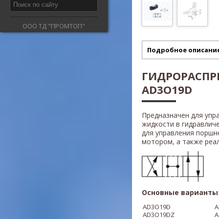
ООО ТД "ПРОМТОП"
Подробное описани
ГИДРОРАСПР
AD3O19D
Предназначен для упр
жидкости в гидравлич
для управления поршн
мотором, а также реали
Основные варианты 
AD3O19D
A
AD3O
1
9D
Z
A