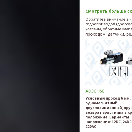
Смотреть больше схе
Обратитев внимание в
к
гидроприводов (дроссе
клапаны, обратные клап
проходом, датчики, рел
AD3E16E
Условный проход 6 мм,
одномагнитный,
двухпозиционный, пр
возврат золотника в к
положение. Варианты
напряжения: 12DC, 24DC,
220AC