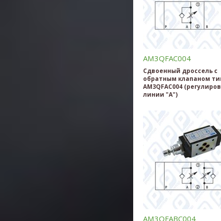
AM3QFAC004
Сдвоенный дроссель с
обратным клапаном ти
AM3QFAC004 (регулиров
линии "А")
AM3QFABC004