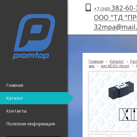
382-60-
+7 (343)
ООО "ТД "П
32mpa@mail.
Главная
›
Каталог
›
Рас
мм
›
тип AD3O (Aron)
›
Главная
Каталог
Контакты
Полезная информация