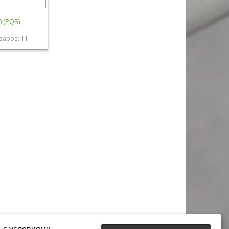
0 (PQS)
варов: 11