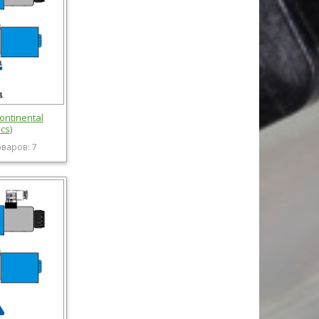
ontinental
cs)
оваров: 7