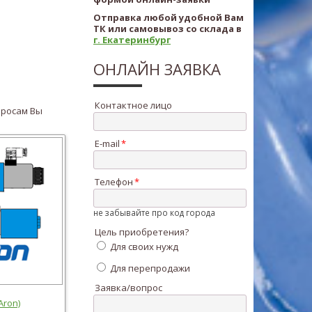
Отправка любой удобной Вам
ТК или самовывоз со склада в
г. Екатеринбург
ОНЛАЙН ЗАЯВКА
Контактное лицо
опросам
Вы
E-mail
Телефон
не забывайте про код города
Цель приобретения?
Для своих нужд
Для перепродажи
Заявка/вопрос
Aron)