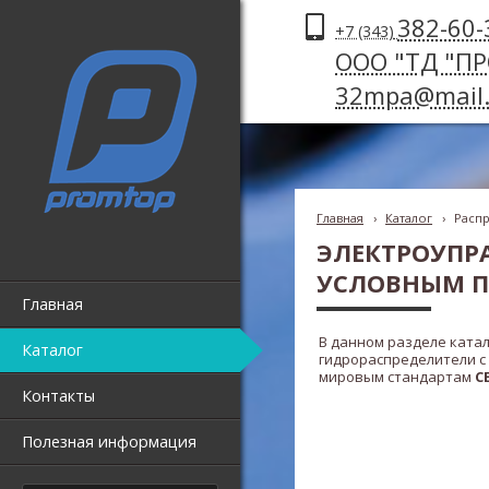
382-60-
+7 (343)
ООО "ТД "П
32mpa@mail.
Главная
›
Каталог
›
Распр
ЭЛЕКТРОУПР
УСЛОВНЫМ П
Главная
В данном разделе ката
Каталог
гидрораспределители с
мировым стандартам
C
Контакты
Полезная информация