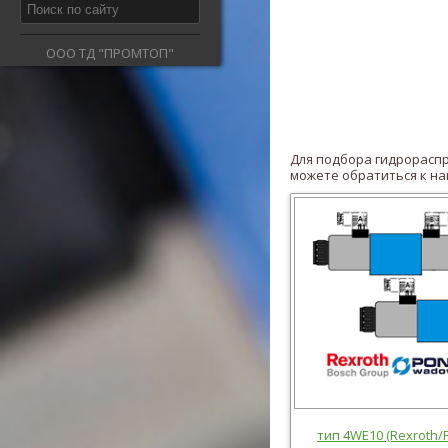
ООО ТД "ПРОМТОП"
Для подбора гидрораспр
можете
обратиться к н
тип 4WE10 (Rexroth/