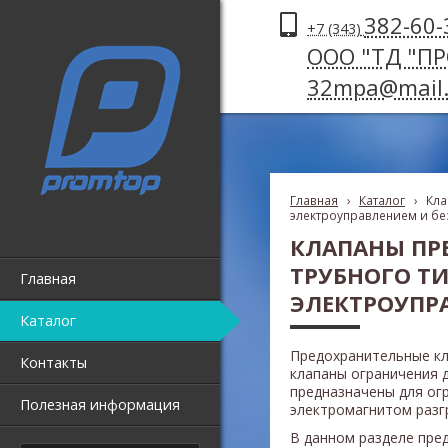
382-60-
+7 (343)
ООО "ТД "П
32mpa@mail.
Главная
›
Каталог
›
Кла
электроуправлением и без
КЛАПАНЫ ПР
ТРУБНОГО Т
Главная
ЭЛЕКТРОУПР
Каталог
Предохранительные к
Контакты
клапаны ограничения 
предназначены для ог
Полезная информация
электромагнитом
разг
В данном разделе пре