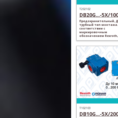
T202102
DB20G...-5X/100.
Предохранительный, Ду
трубный тип монтажа.
соответствии с
маркировочным
обозначением Rexroth,
T102103
DB10G...-5X/200.