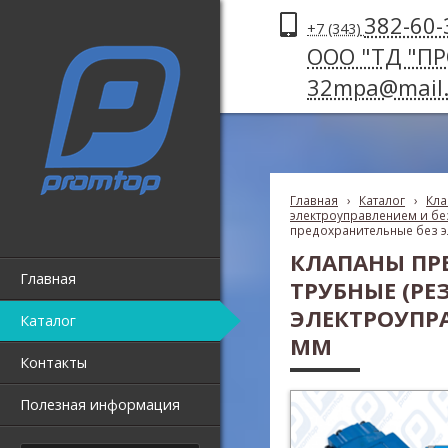
382-60-
+7 (343)
ООО "ТД "П
32mpa@mail.
Главная
›
Каталог
›
Кла
электроуправлением и без
предохранительные без э
КЛАПАНЫ ПР
Главная
ТРУБНЫЕ (РЕЗ
ЭЛЕКТРОУПРА
Каталог
ММ
Контакты
Полезная информация