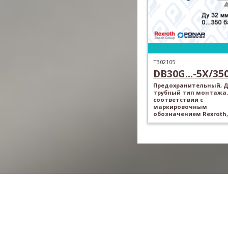
T302105
DB30G...-5X/350.
Предохранительный, Ду
трубный тип монтажа.
соответствии с
маркировочным
обозначением Rexroth,