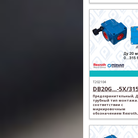
T202104
DB20G...-5X/315.
Предохранительный, Ду
трубный тип монтажа.
соответствии с
маркировочным
обозначением Rexroth,