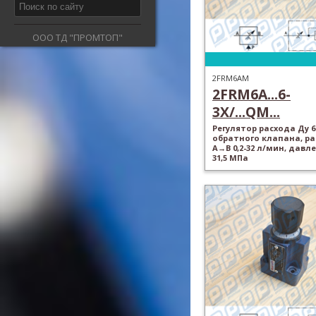
ООО ТД "ПРОМТОП"
2FRM6AM
2FRM6A...6-
3X/...QM...
Регулятор расхода Ду 6
обратного клапана, ра
A→B 0,2-32 л/мин, давл
31,5 МПа