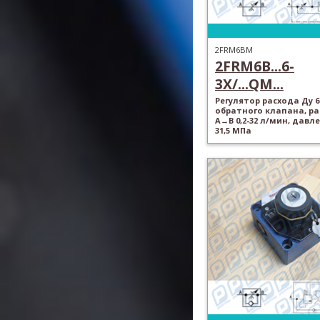
2FRM6BM
2FRM6B...6-
3X/...QM...
Регулятор расхода Ду 6
обратного клапана, ра
A→B 0,2-32 л/мин, давл
31,5 МПа