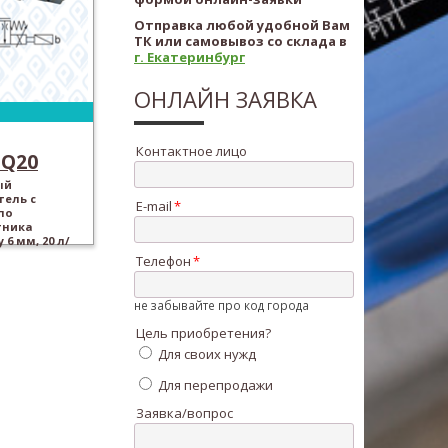
Отправка любой удобной Вам
ТК или самовывоз со склада в
г. Екатеринбург
ОНЛАЙН ЗАЯВКА
Контактное лицо
3Q20
ый
тель с
E-mail
по
тника
 6 мм, 20 л/
Телефон
не забывайте про код города
Цель приобретения?
Для своих нужд
Для перепродажи
Заявка/вопрос