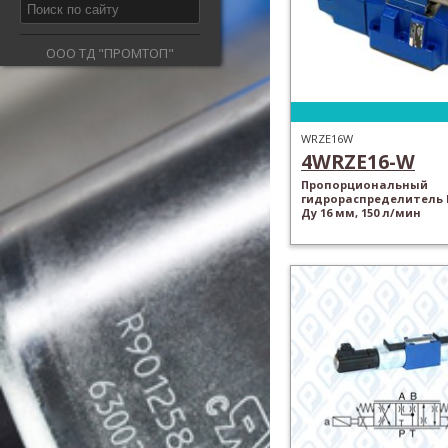
ООО ТД "ПРОМТОП"
WRZE16W
4WRZE16-W
Пропорциональный
гидрораспределитель 
Ду 16 мм, 150 л/мин