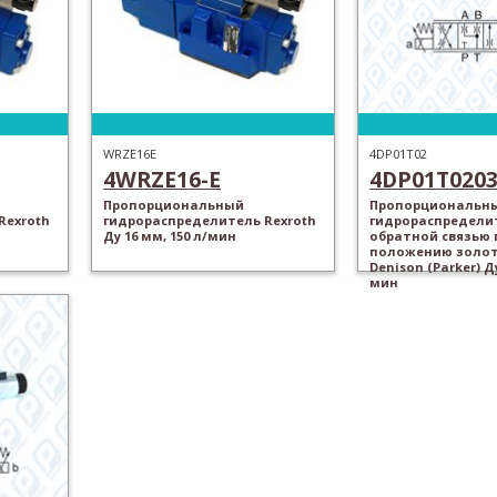
WRZE16E
4DP01T02
4WRZE16-E
4DP01T020
Пропорциональный
Пропорциональн
Rexroth
гидрораспределитель Rexroth
гидрораспредели
Ду 16 мм, 150 л/мин
обратной связью 
положению золо
Denison (Parker) Ду
мин