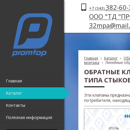
382-60-
+7 (343)
ООО "ТД "П
32mpa@mail.
Главная
›
Каталог
›
Обр
монтажа
›
Линейные обр
ОБРАТНЫЕ К
ТИПА СТЫКО
Главная
Каталог
Эти клапаны предназн
потребителя, находяще
Контакты
Полезная информация