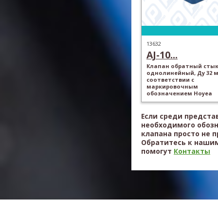
13632
AJ-10...
Клапан обратный стык
однолинейный, Ду 32 м
соответствии с
маркировочным
обозначением Hoyea
Если среди предста
необходимого обоз
клапана просто не 
Обратитесь к нашим
помогут
Контакты