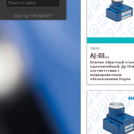
ООО ТД "ПРОМТОП"
13610
AJ-03...
Клапан обратный стык
однолинейный, Ду 10 м
соответствии с
маркировочным
обозначением Hoyea