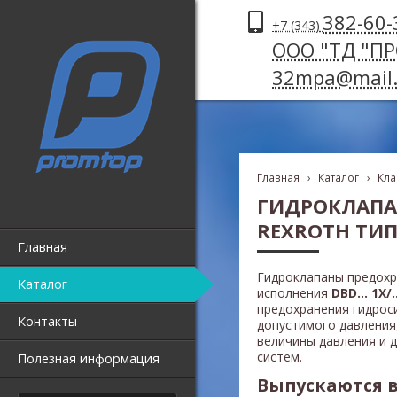
382-60-
+7 (343)
ООО "ТД "П
32mpa@mail.
Главная
›
Каталог
›
Кла
ГИДРОКЛАПА
REXROTH ТИПА
Главная
Гидроклапаны предох
Каталог
исполнения
DBD... 1X/..
предохранения гидрос
Контакты
допустимого давления
величины давления и д
систем.
Полезная информация
Выпускаются в