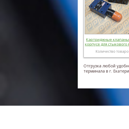
Картриджные клапаны D
корпусе для стыкового
Количество товаро
Отгрузка любой удобн
терминала в г. Екатер