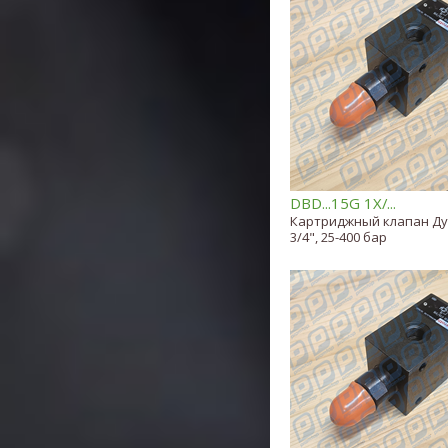
DBD...15G 1X/...
Картриджный клапан Ду 
3/4", 25-400 бар