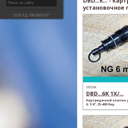
DBD...K... - к
установочное 
ООО ТД "ПРОМТОП"
DBD6K
DBD...6K 1X/...
Картриджный клапан Д
G 1/4", 25-400 бар