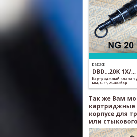
DBD20K
DBD...20K 1X/...
Картриджный клапан Д
мм, G 1", 25-400 бар
Так же Вам мо
картриджные к
корпусе для т
или стыкового