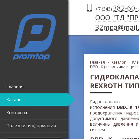
382-60-
+7 (343)
ООО "ТД "П
32mpa@mail.
Главная
›
Каталог
›
Кла
DBD...K (завинчивающиес
ГИДРОКЛАПА
REXROTH ТИПА
Главная
Каталог
Гидроклапаны п
исполнения
DBD...K 1X
Контакты
предохранения гидро
допустимого давлени
величины давления и
Полезная информация
систем.