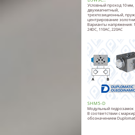
Условный проход 10 мм,
двухмагнитный,
трехпозиционный, пру
центрирование золотни
Варианты напряжения: 
24DC, 110AC, 220AC
SHM5-D
Модульный гидрозамок Д
В соответствии с марк
обозначением Duplomat