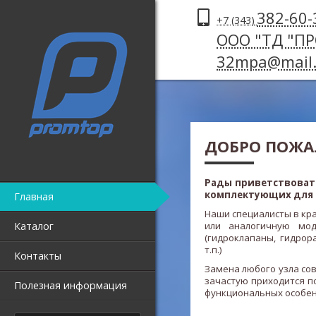
382-60-
+7 (343)
ООО "ТД "П
32mpa@mail.
ДОБРО ПОЖА
Рады приветствовать
комплектующих для
Главная
Наши специалисты в кр
Каталог
или аналогичную мод
(гидроклапаны, гидрор
т.п.)
Контакты
Замена любого узла со
зачастую приходится 
Полезная информация
функциональных особенн