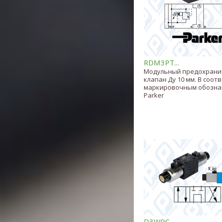
RDM3PT...
Модульный предохрани
клапан Ду 10 мм. В соот
маркировочным обозн
Parker
D3W9C...