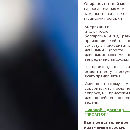
Опираясь на свой мног
гидросистем, можем с
замены связана не с о
нюансами поставки.
Американские, не
итальянские, яп
болгарские и т.д. ра
производителей так в
зачастую приходится 
длинными (просто н
длинными) сроками п
запредельно высокими 
На производстве таки
ремонта могут послуж
всего предприятия.
Именно поэтому, м
заверить, что после п
запроса, мы приложим 
для скорейшего реше
задачи.
Типовой договор 
"ПРОМТОП"
Все представленное
кратчайшие сроки.