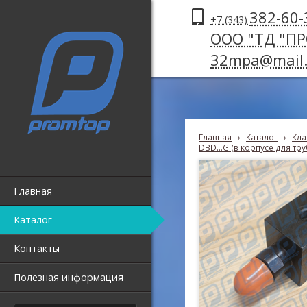
382-60-
+7 (343)
ООО "ТД "П
32mpa@mail.
Главная
›
Каталог
›
Кла
DBD...G (в корпусе для тр
Главная
Каталог
Контакты
Полезная информация