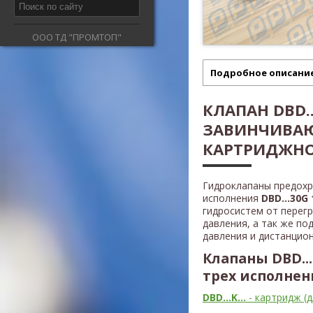
ООО ТД "ПРОМТОП"
Подробное описани
КЛАПАН DBD...
ЗАВИНЧИВА
КАРТРИДЖНО
Гидроклапаны предох
исполнения
DBD...30G 1
гидросистем от перег
давления, а так же п
давления и дистанцион
Клапаны DBD..
трех исполнен
DBD...K...
- картридж (д