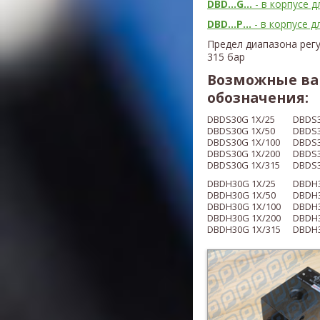
DBD...G...
- в корпусе 
DBD...P...
- в корпусе 
Предел диапазона регу
315 бар
Возможные ва
обозначения:
DBDS30G 1X/25
DBDS
DBDS30G
1X/50
DBDS
DBDS30G
1X/100
DBDS
DBDS30G
1X/200
DBDS
DBDS30G
1X/315
DBDS
DBDH30G 1X/25
DBDH
DBDH30G
1X/50
DBDH
DBDH30G
1X/100
DBDH
DBDH30G
1X/200
DBDH
DBDH30G
1X/315
DBDH