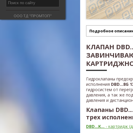
ООО ТД "ПРОМТОП"
Подробное описани
КЛАПАН DBD...
ЗАВИНЧИВА
КАРТРИДЖНО
Гидроклапаны предох
исполнения
DBD...8G 1
гидросистем от перег
давления, а так же п
давления и дистанцион
Клапаны DBD..
трех исполнен
DBD...K...
- картридж (д