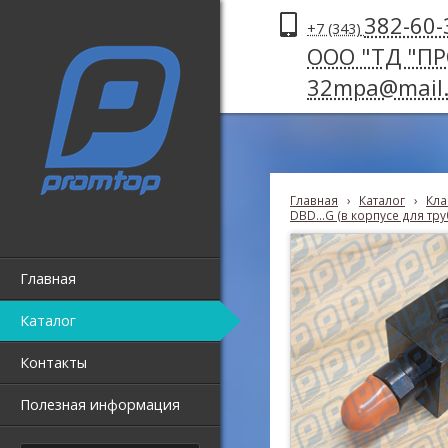
382-60-
+7 (343)
ООО "ТД "П
32mpa@mail.
Главная
›
Каталог
›
Кла
DBD...G (в корпусе для тр
Главная
Каталог
Контакты
Полезная информация