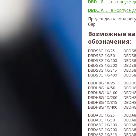
DBD...G...
- в корпусе 
DBD...P...
- в корпусе 
Предел диапазона регу
бар
Возможные ва
обозначения:
DBDS8G 1X/25
DBDS
DBDS8G
1X/50
DBDS
DBDS8G
1X/100
DBDS
DBDS8G
1X/200
DBDS
DBDS8G
1X/315
DBDS
DBDS8G
1X/400
DBDS
DBDH8G 1X/25
DBDH
DBDH8G
1X/50
DBDH
DBDH8G
1X/100
DBDH
DBDH8G
1X/200
DBDH
DBDH8G
1X/315
DBDH
DBDH8G
1X/400
DBDH
DBDA8G
1X/25
DBDA
DBDA8G
1X/50
DBDA
DBDA8G
1X/100
DBDA
DBDA8G
1X/200
DBDA
DBDA8G
1X/315
DBDA