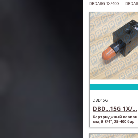
DBDA8G
1X/400
DBDA
DBD15G
DBD...15G 1X/...
Картриджный клапан 
мм, G 3/4", 25-400 бар