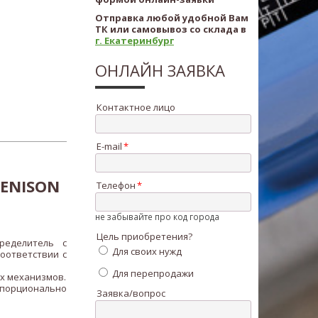
Отправка любой удобной Вам
ТК или самовывоз со склада в
г. Екатеринбург
ОНЛАЙН ЗАЯВКА
Контактное лицо
E-mail
ENISON
Телефон
не забывайте про код города
Цель приобретения?
ределитель с
Для своих нужд
оответствии с
Для перепродажи
их механизмов.
опорционально
Заявка/вопрос