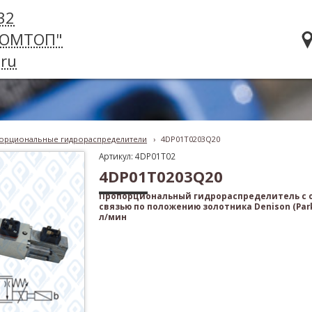
32
РОМТОП"
ru
орциональные гидрораспределители
›
4DP01T0203Q20
Артикул: 4DP01T02
4DP01T0203Q20
Пропорциональный гидрораспределитель с 
связью по положению золотника Denison (Parke
л/мин