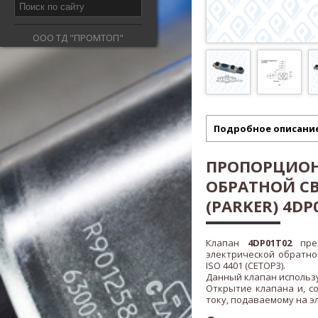
ООО ТД "ПРОМТОП"
Подробное описани
ПРОПОРЦИОН
ОБРАТНОЙ С
(PARKER) 4D
Клапан
4DP01T02
пре
электрической обратно
ISO 4401 (CETOP3).
Данный клапан использу
Открытие клапана и, с
току, подаваемому на э