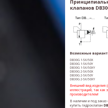
Принципиальн
клапанов DB30G
Возможные вариант
DB30G 1-5X/50X
DB30G 1-5X/50Y
DB30G 1-5X/50XY
DB30G 2-5X/50X
DB30G 2-5X/50Y
DB30G 2-5X/50XY
Внешний вид изделия 
иллюстраций, так как 
производителем!
В наличии и под заказ
купить гидроклапан
DB