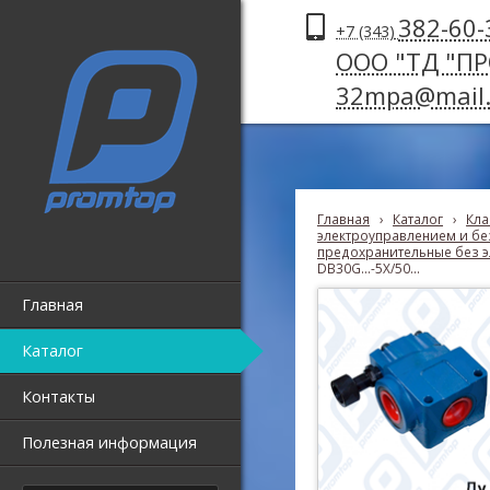
382-60-
+7 (343)
ООО "ТД "П
32mpa@mail.
Главная
›
Каталог
›
Кла
электроуправлением и без
предохранительные без э
DB30G...-5X/50...
Главная
Каталог
Контакты
Полезная информация