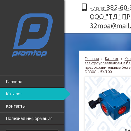
382-60-
+7 (343)
ООО "ТД "П
32mpa@mail.
Главная
›
Каталог
›
Кла
электроуправлением и без
предохранительные без э
DB30G...-5X/100...
Главная
Каталог
Контакты
Полезная информация