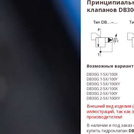
Принципиальн
клапанов DB30G
Возможные вариант
DB30G 1-5X/100X
DB30G 1-5X/100Y
DB30G 1-5X/100XY
DB30G 2-5X/100X
DB30G 2-5X/100Y
DB30G 2-5X/100XY
Внешний вид изделия 
иллюстраций, так как 
производителем!
В наличии и под заказ
купить гидроклапан
DB