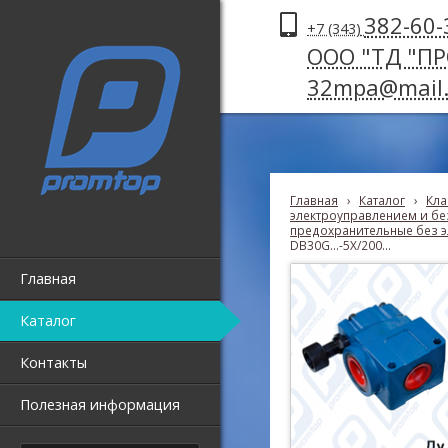
382-60-
+7 (343)
ООО "ТД "П
32mpa@mail.
Главная
›
Каталог
›
Кла
электроуправлением и без
предохранительные без э
DB30G...-5X/200...
Главная
Каталог
Контакты
Полезная информация