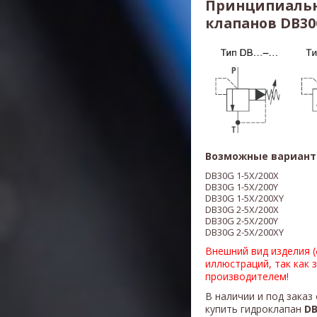
Принципиальн
клапанов DB30G
Возможные вариант
DB30G 1-5X/200X
DB30G 1-5X/200Y
DB30G 1-5X/200XY
DB30G 2-5X/200X
DB30G 2-5X/200Y
DB30G 2-5X/200XY
Внешний вид изделия 
иллюстраций, так как 
производителем!
В наличии и под заказ
купить гидроклапан
DB