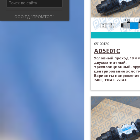
ООО ТД "ПРОМТОП"
05100120
AD5E01C
Условный проход 10 мм
двухмагнитный,
трехпозиционный, пр
центрирование золотн
Варианты напряжения: 
24DC, 110AC, 220AC