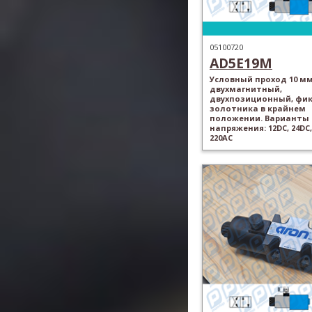
05100720
AD5E19M
Условный проход 10 мм
двухмагнитный,
двухпозиционный, фи
золотника в крайнем
положении. Варианты
напряжения: 12DC, 24DC,
220AC