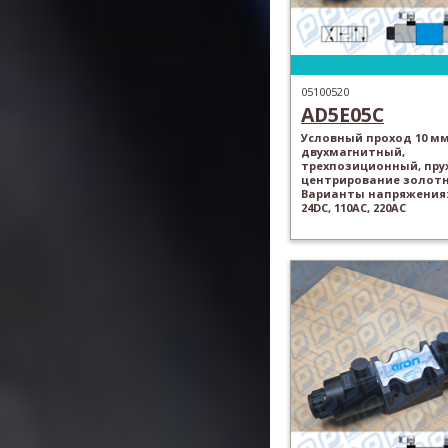
05100520
AD5E05C
Условный проход 10 мм
двухмагнитный,
трехпозиционный, пр
центрирование золотн
Варианты напряжения: 
24DC, 110AC, 220AC