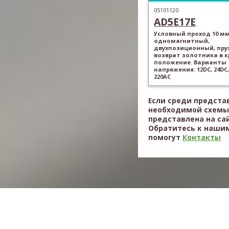
05101120
AD5E17E
Условный проход 10 мм
одномагнитный,
двухпозиционный, пр
возврат золотника в 
положение. Варианты
напряжения: 12DC, 24DC,
220AC
Если среди предста
необходимой схемы,
представлена на са
Обратитесь к нашим
помогут
Контакты