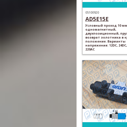
05100920
AD5E15E
Условный проход 10 мм
одномагнитный,
двухпозиционный, пр
возврат золотника в 
положение. Варианты
напряжения: 12DC, 24DC,
220AC