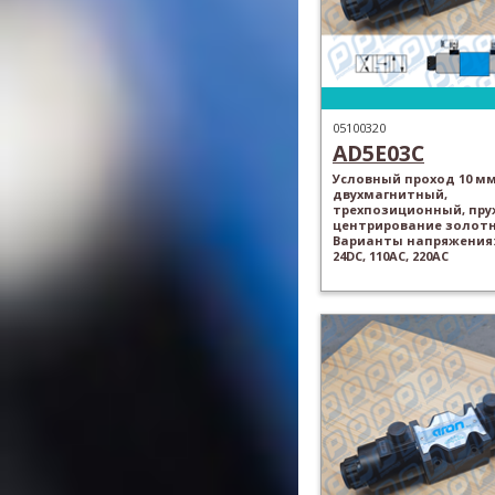
05100320
AD5E03C
Условный проход 10 мм
двухмагнитный,
трехпозиционный, пр
центрирование золотн
Варианты напряжения: 
24DC, 110AC, 220AC