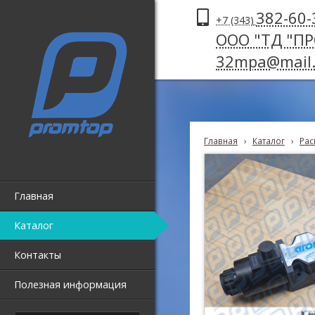
382-60-
+7 (343)
ООО "ТД "П
32mpa@mail.
Главная
›
Каталог
›
Рас
Главная
Каталог
Контакты
Полезная информация