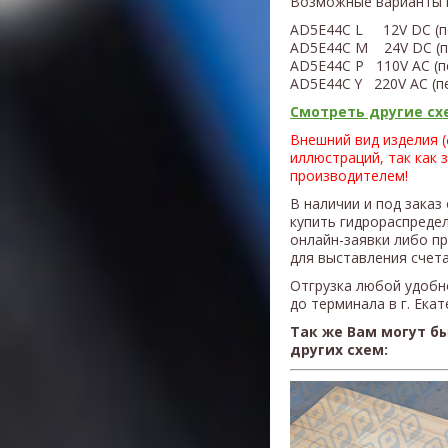
Возможные варианты 
AD5E44C L 12V DC (п
AD5E44C M 24V DC (п
AD5E44C P 110V AC (п
AD5E44C Y
220V AC (п
Смотреть другие схе
Внешний вид изделия 
иллюстраций, так как 
производителем!
В наличии и под заказ
купить гидрораспреде
онлайн-заявки либо п
для выставления счета
Отгрузка любой удобн
до терминала в г. Ека
Так же Вам могут б
других схем: