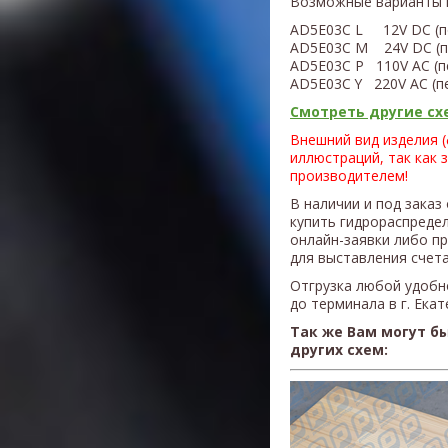
Возможные варианты 
AD5E03C L 12V DC (п
AD5E03C M 24V DC (п
AD5E03C P 110V AC (п
AD5E03C Y
220V AC (п
Смотреть другие схе
Внешний вид изделия 
иллюстраций, так как 
производителем!
В наличии и под заказ
купить гидрораспреде
онлайн-заявки либо п
для выставления счета
Отгрузка любой удобн
до терминала в г. Ека
Так же Вам могут б
других схем: