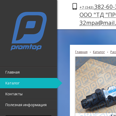
382-60-
+7 (343)
ООО "ТД "П
32mpa@mail.
Главная
›
Каталог
›
Рас
Главная
Каталог
Контакты
Полезная информация