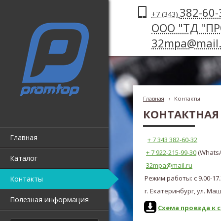
382-60-
+7 (343)
ООО "ТД "П
32mpa@mail.
Главная
›
Контакты
КОНТАКТНА
Главная
+ 7 343 382-60-32
+ 7
922-215-99-30
(WhatsA
Каталог
32mpa@mail.ru
Режим работы: с 9.00-17
Контакты
г. Екатеринбург, ул. Ма
Полезная информация
Схема проезда к 