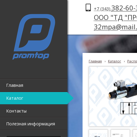
382-60-
+7 (343)
ООО "ТД "П
32mpa@mail.
Главная
›
Каталог
›
Распр
Главная
Каталог
Контакты
Полезная информация