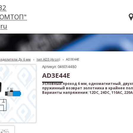
32
РОМТОП"
ru
еделители Ду 6 мм
›
тип AD3 (Aron)
›
AD3E44E
Артикул: 046014480
AD3E44E
Условный проход 6 мм, одномагнитный, дву
пружинный возврат золотника в крайнее по
Варианты напряжения: 12DC, 24DC, 110AC, 220