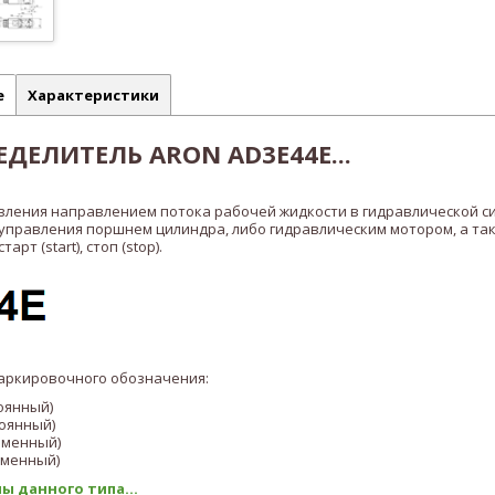
е
Характеристики
ДЕЛИТЕЛЬ ARON AD3E44E...
вления направлением потока рабочей жидкости в гидравлической с
 управления поршнем цилиндра, либо гидравлическим мотором, а та
рт (start), стоп (stop).
аркировочного обозначения:
оянный)
оянный)
еменный)
еменный)
ы данного типа...