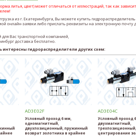
рма литья, цвет) может отличаться от иллюстраций, так как зависит
елем!
отгрузка из г. Екатеринбурга, Вы можете купить гидрораспределител
ой онлайн-заявки либо прислать реквизиты на электронную почту 
 для Вас транспортной компанией,
ринбург доставка бесплатно.
ь интересны гидрораспределители других схем:
AD3E02F
AD3E04C
Условный проход 6 мм,
Условный проход 6
одномагнитный,
двухмагнитный,
ужинный
двухпозиционный, пружинный
трехпозиционный,
райнее
возврат золотника в крайнее
центрирование зо