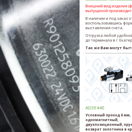
Внешний вид изделия (фо
выпущеной производит
В наличии и под заказ 
воспользовавшись форм
выставления счета.
Отгрузка любой удобной
до терминала в г. Екате
Так же Вам могут быт
AD3E44E
Условный проход 6 мм,
одномагнитный,
двухпозиционный, пр
возврат золотника в к