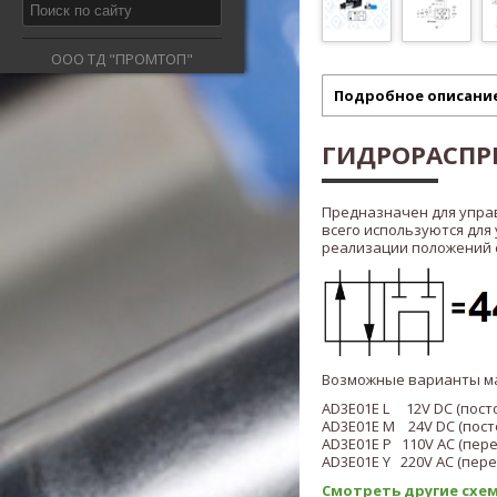
ООО ТД "ПРОМТОП"
Подробное описани
ГИДРОРАСПРЕ
Предназначен для упра
всего используются для
реализации положений ста
Возможные варианты м
AD3E01E L 12V DC (пост
AD3E01E M 24V DC (пост
AD3E01E P 110V AC (пер
AD3E01E Y
220V AC (пер
Смотреть другие схем