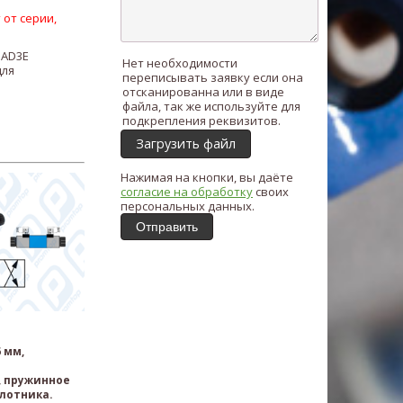
 от серии,
ь
AD3E
Нет необходимости
для
переписывать заявку если она
отсканированна или в виде
файла, так же используйте для
подкрепления реквизитов.
Загрузить файл
Нажимая на кнопки, вы даёте
согласие на обработку
своих
персональных данных.
Отправить
 мм,
 пружинное
лотника.