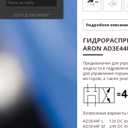
ООО ТД "ПРОМТОП"
Подробное описани
ГИДРОРАСПР
ARON AD3E44F
Предназначен для упр
жидкости в гидравлич
для управления поршн
мотором, а также реали
Возможные варианты 
AD3E44F L 12V DC (п
AD3E44F M 24V DC (п