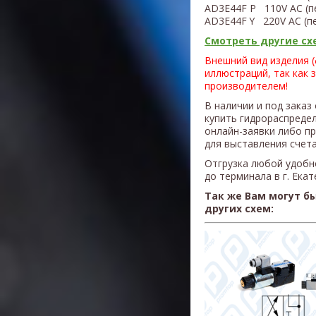
AD3E44F P 110V AC (п
AD3E44F Y
220V AC (п
Смотреть другие схе
Внешний вид изделия 
иллюстраций, так как 
производителем!
В наличии и под заказ
купить гидрораспреде
онлайн-заявки либо п
для выставления счета
Отгрузка любой удобн
до терминала в г. Ека
Так же Вам могут б
других схем: