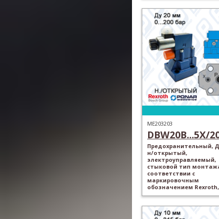
ME203203
DBW20B...5X/200
Предохранительный, Ду
н/открытый,
электроуправляемый,
стыковой тип монтажа
соответствии с
маркировочным
обозначением Rexroth,