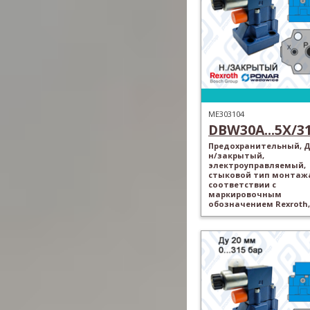
ME303104
DBW30A...5X/315
Предохранительный, Ду
н/закрытый,
электроуправляемый,
стыковой тип монтажа
соответствии с
маркировочным
обозначением Rexroth,