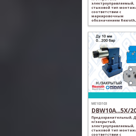
электроуправляемый,
стыковой тип монтажа
соответствии с
маркировочным
обозначением Rexroth,
ME103103
DBW10A...5X/200
Предохранительный, Ду
н/закрытый,
электроуправляемый,
стыковой тип монтажа
соответствии с