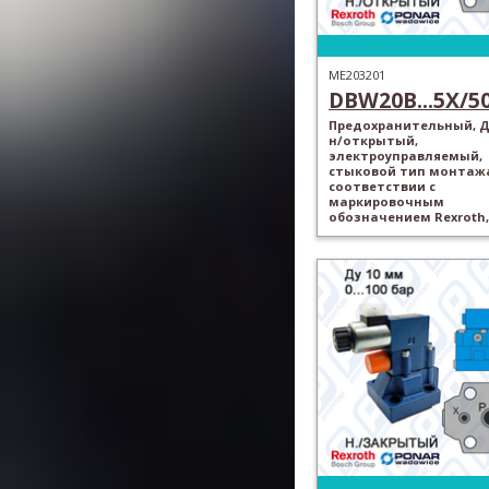
ME203201
DBW20B...5X/50.
Предохранительный, Ду
н/открытый,
электроуправляемый,
стыковой тип монтажа
соответствии с
маркировочным
обозначением Rexroth,