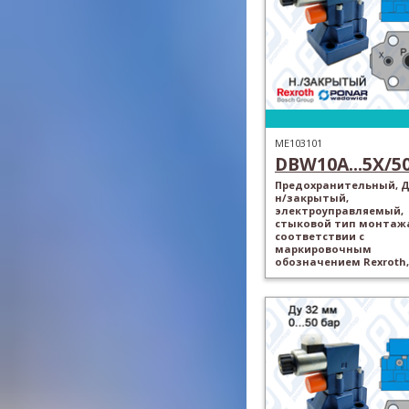
ME103101
DBW10A...5X/50.
Предохранительный, Ду
н/закрытый,
электроуправляемый,
стыковой тип монтажа
соответствии с
маркировочным
обозначением Rexroth,