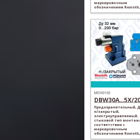
маркировочным
обозначением Rexroth,
ME303103
DBW30A...5X/200
Предохранительный, Ду
н/закрытый,
электроуправляемый,
стыковой тип монтажа
соответствии с
маркировочным
обозначением Rexroth,