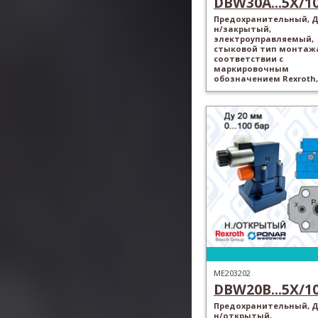
DBW30A...5X/100
Предохранительный, Ду
н/закрытый,
электроуправляемый,
стыковой тип монтажа
соответствии с
маркировочным
обозначением Rexroth,
ME203202
DBW20B...5X/100
Предохранительный, Ду
н/открытый,