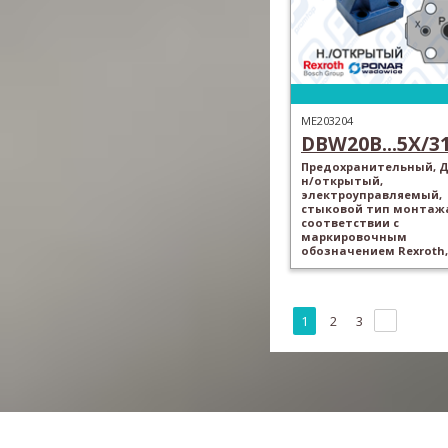
ME203204
DBW20B...5X/315
Предохранительный, Ду
н/открытый,
электроуправляемый,
стыковой тип монтажа
соответствии с
маркировочным
обозначением Rexroth,
1
2
3