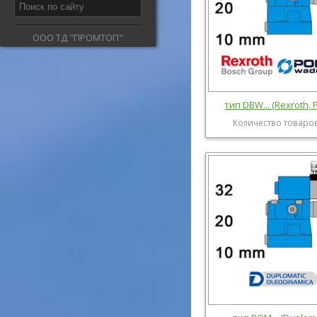
ООО ТД "ПРОМТОП"
тип DBW... (Rexroth, 
Количество товаров