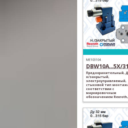
ME103104
DBW10A...5X/315
Предохранительный, Ду
н/закрытый,
электроуправляемый,
стыковой тип монтажа
соответствии с
маркировочным
обозначением Rexroth,