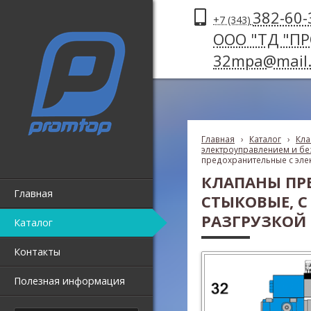
382-60-
+7 (343)
ООО "ТД "П
32mpa@mail.
Главная
›
Каталог
›
Кла
электроуправлением и без
предохранительные с эле
КЛАПАНЫ ПР
Главная
СТЫКОВЫЕ, 
РАЗГРУЗКОЙ Д
Каталог
Контакты
Полезная информация