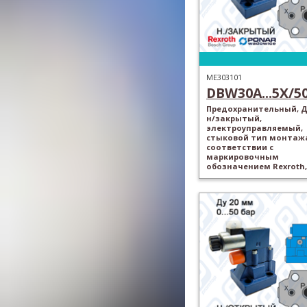
ME303101
DBW30A...5X/50.
Предохранительный, Ду
н/закрытый,
электроуправляемый,
стыковой тип монтажа
соответствии с
маркировочным
обозначением Rexroth,