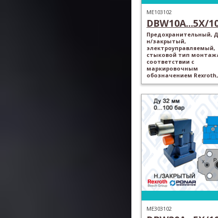
ME103102
DBW10A...5X/100
Предохранительный, Ду
н/закрытый,
электроуправляемый,
стыковой тип монтажа
соответствии с
маркировочным
обозначением Rexroth,
ME303102