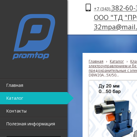
382-60-
+7 (343)
ООО "ТД "П
32mpa@mail.
Главная
›
Каталог
›
Кла
электроуправлением и без
предохранительные с эле
DBW20A...5X/50...
Главная
Каталог
Контакты
Полезная информация