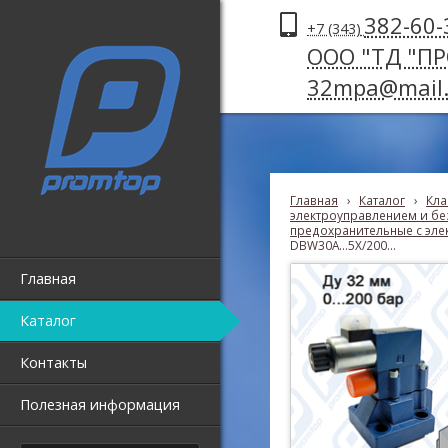
382-60-
+7 (343)
ООО "ТД "П
32mpa@mail.
Главная
›
Каталог
›
Кла
электроуправлением и без
предохранительные с эле
DBW30A...5X/200...
Главная
Каталог
Контакты
Полезная информация