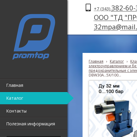
382-60-
+7 (343)
ООО "ТД "П
32mpa@mail.
Главная
›
Каталог
›
Кла
электроуправлением и без
предохранительные с эле
DBW30A...5X/100...
Главная
Каталог
Контакты
Полезная информация