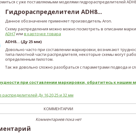
миться с уже поставляемыми моделями гидрораспределителей ADH8.
Гидрораспределители ADH8...
Данное обозначение применяет производитель Aron.
Схему распределения можно можно посмотреть в описании марк
ADH7
или
в карточке товара
ADH8... (Ду 25 мм)
Довольно часто при составлении маркировки, возникают труднос
типа пилотной части распредлителя, некоторые схемы могут рабо
определенным пилотом.
Так же довольно сложно разобраться с параметрами подвода и сл
трудности при составлении маркировки, обратитесь к нашим
распределителей Ду 16,20,25 и 32 мм
КОММЕНТАРИИ
Комментариев пока нет
ментарий