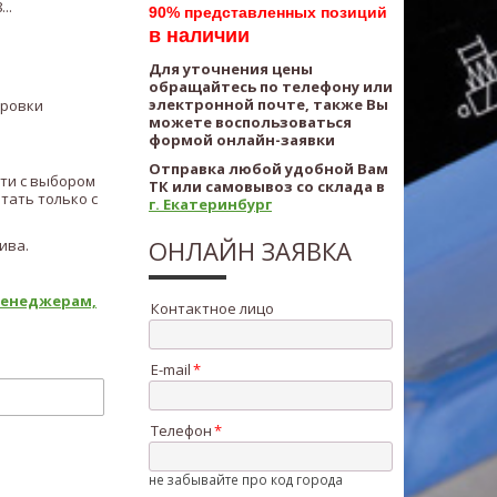
..
90% представленных позиций
в наличии
Для уточнения цены
обращайтесь по телефону или
электронной почте, также Вы
ировки
можете воспользоваться
формой онлайн-заявки
Отправка любой удобной Вам
ти с выбором
ТК или самовывоз со склада в
тать только с
г. Екатеринбург
ОНЛАЙН ЗАЯВКА
ива.
 менеджерам,
Контактное лицо
E-mail
Телефон
не забывайте про код города