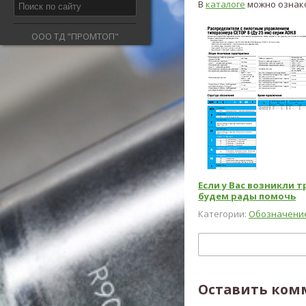
В
каталоге
можно ознако
ООО ТД "ПРОМТОП"
Если у Вас возникли 
будем рады помочь
Категории:
Обозначение 
Оставить ком