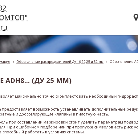
32
РОМТОП"
ru
мация
›
Обозначение распределителей Ду 16,20,25 и 32 мм
›
Обозначение ADH
ADH8... (ДУ 25 ММ)
воляет максимально точно скомплектовать необходимый гидрорас
 предоставляет возможность устанавливать дополнительные реду
ратные и дросселирующие клапаны в пилотную часть.
роль при составлении маркировки стоит уделить параметрам подвод
ля. При ошибочном подборе или при пропуске символов есть риск у
 способный работать в условиях системы.