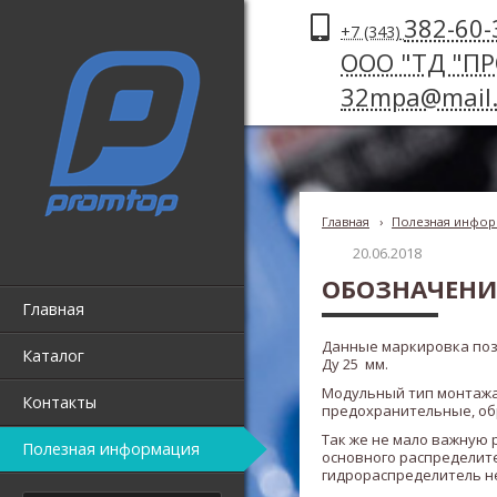
382-60-
+7 (343)
ООО "ТД "П
32mpa@mail.
Главная
›
Полезная инфор
20.06.2018
ОБОЗНАЧЕНИЕ 
Главная
Данные маркировка поз
Каталог
Ду 25 мм.
Модульный тип монтажа
Контакты
предохранительные, об
Так же не мало важную 
Полезная информация
основного распределите
гидрораспределитель не