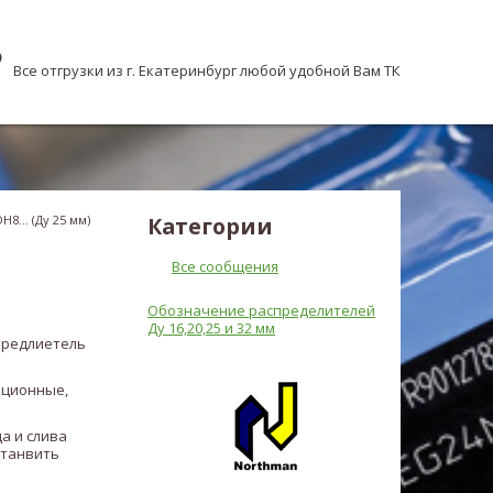
Все отгрузки из г. Екатеринбург любой удобной Вам ТК
8... (Ду 25 мм)
Категории
Все сообщения
Обозначение распределителей
Ду 16,20,25 и 32 мм
предлиетель
кционные,
а и слива
станвить