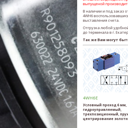
выпущеной производит
В наличии и под заказ о
4WH6
воспользовавшись
выставления счета.
Отгрузка любой удобной
до терминала в г. Екате
Так же Вам могут быт
4WH6E
Условный проход 6 мм,
гидроуправляемый,
трехпозиционный, пру
центрирование золотн