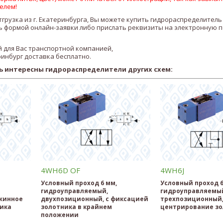
елем!
тгрузка из г. Екатеринбурга, Вы можете купить гидрораспределитель
 формой онлайн-заявки либо прислать реквизиты на электронную п
 для Вас транспортной компанией,
ринбург доставка бесплатно.
ь интересны гидрораспределители других схем:
4WH6D OF
4WH6J
Условный проход 6 мм,
Условный проход 6
гидроуправляемый,
гидроуправляемы
жинное
двухпозиционный, с фиксацией
трехпозиционный,
ика
золотника в крайнем
центрирование зо
положении