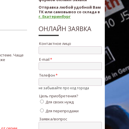
Отправка любой удобной Вам
ТК или самовывоз со склада в
г. Екатеринбург
ОНЛАЙН ЗАЯВКА
Контактное лицо
истеме. Чаще
E-mail
кже
Телефон
не забывайте про код города
Цель приобретения?
Для своих нужд
Для перепродажи
Заявка/вопрос
 от серии,