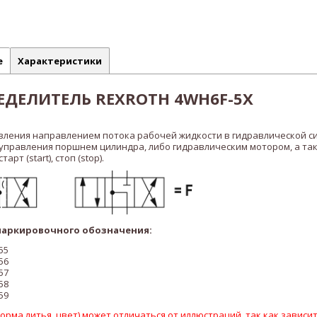
е
Характеристики
ДЕЛИТЕЛЬ REXROTH 4WH6F-5X
вления направлением потока рабочей жидкости в гидравлической с
 управления поршнем цилиндра, либо гидравлическим мотором, а та
рт (start), стоп (stop).
аркировочного обозначения:
55
56
57
58
59
рма литья, цвет) может отличаться от иллюстраций, так как зависит