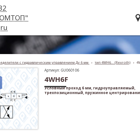
32
РОМТОП"
ru
еделители с гидравлическим управлением Ду 6 мм
›
тип 4WH6... (Rexroth)
›
4
Артикул: GU060106
4WH6F
Условный проход 6 мм, гидроуправляемый,
трехпозиционный, пружинное центрировани