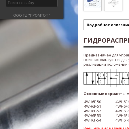
ООО ТД "ПРОМТОП"
Подробное описани
ГИДРОРАСПРЕ
Предназначен для упра
всего используются для
реализации положений ста
Основные варианты м
4WH6F-50
4WH6F
-
4WH6F-51
4WH6F
-
4WH6F-52
4WH6F
-
4WH6F
-53
4WH6F
-
4WH6F
-54
4WH6F
-
Внешний вид изделия (фо