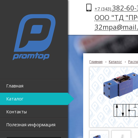
382-60-
+7 (343)
ООО "ТД "П
32mpa@mail.
Главная
›
Каталог
›
Распр
Главная
Каталог
Контакты
Полезная информация