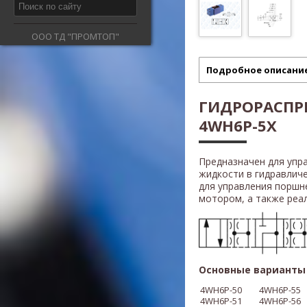
ООО ТД "ПРОМТОП"
Подробное описани
ГИДРОРАСПР
4WH6P-5X
Предназначен для упр
жидкости в гидравлич
для управления поршн
мотором, а также реали
Основные варианты 
4WH6P-50
4WH6P
-55
4WH6P
-51
4WH6P
-56