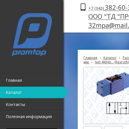
382-60-
+7 (343)
ООО "ТД "П
32mpa@mail.
Главная
›
Каталог
›
Рас
мм
›
тип 4WH6... (Rexroth
Главная
Каталог
Контакты
Полезная информация