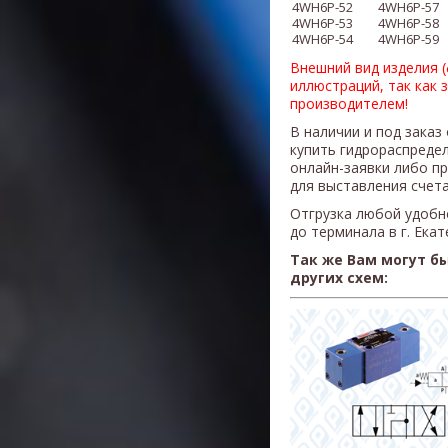
4WH6P
-52
4WH6P
-57
4WH6P
-53
4WH6P
-58
4WH6P
-54
4WH6P
-59
Внешний вид изделия 
иллюстраций, так как 
производителем!
В наличии и под заказ
купить гидрораспреде
онлайн-заявки либо п
для выставления счета
Отгрузка любой удобн
до терминала в г. Ека
Так же Вам могут б
других схем: