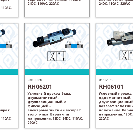
24DC, 110AC, 220AC
24DC, 110AC, 220AC
 110AC,
03611280
03612180
RH06201
RH06101
Условный проход 6 мм,
Условный проход 
двухмагнитный,
одномагнитный,
двухпозиционный, с
двухпозиционный
фиксацией -
возврат золотник
зврат
электромагнитный возврат
положение. Вари
золотника. Варианты
напряжения: 12DC, 
 110AC,
напряжения: 12DC, 24DC, 110AC,
220AC
220AC