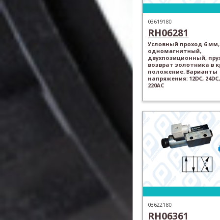
03619180
RH06281
Условный проход 6 мм,
одномагнитный,
двухпозиционный, пр
возврат золотника в 
положение. Варианты
напряжения: 12DC, 24DC,
220AC
03622180
RH06361