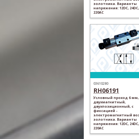
золотника. Варианты
напряжения: 12DC, 24DC,
220AC
03610280
RH06191
Условный проход 6 мм,
двухмагнитный,
двухпозиционный, с
фиксацией -
электромагнитный во
золотника. Варианты
напряжения: 12DC, 24DC,
220AC