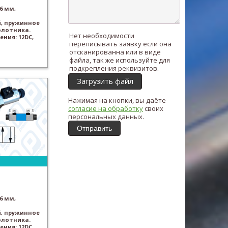
6 мм,
, пружинное
олотника.
Нет необходимости
ния: 12DC,
переписывать заявку если она
отсканированна или в виде
файла, так же используйте для
подкрепления реквизитов.
Загрузить файл
Нажимая на кнопки, вы даёте
согласие на обработку
своих
персональных данных.
Отправить
6 мм,
, пружинное
олотника.
ния: 12DC,