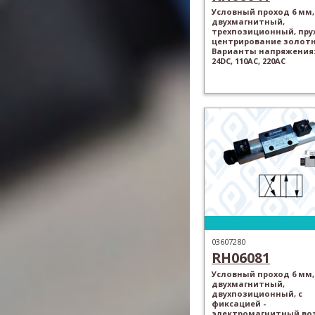
Условный проход 6 мм,
двухмагнитный,
трехпозиционный, пр
центрирование золотн
Варианты напряжения: 
24DC, 110AC, 220AC
03607280
RH06081
Условный проход 6 мм,
двухмагнитный,
двухпозиционный, с
фиксацией -
электромагнитный во