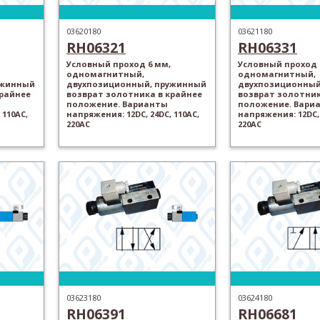
03620180
03621180
RH06321
RH06331
Условный проход 6 мм,
Условный проход 
одномагнитный,
одномагнитный,
ужинный
двухпозиционный, пружинный
двухпозиционный
крайнее
возврат золотника в крайнее
возврат золотник
положение. Варианты
положение. Вари
 110AC,
напряжения: 12DC, 24DC, 110AC,
напряжения: 12DC, 
220AC
220AC
03623180
03624180
RH06391
RH06681