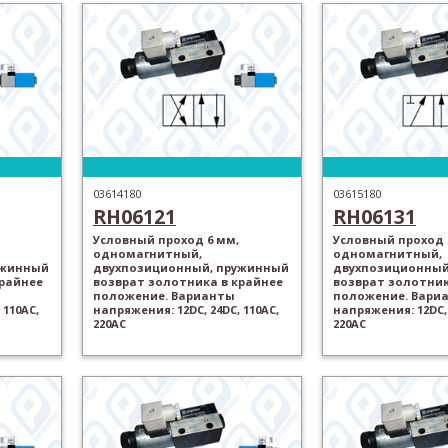
03614180
03615180
RH06121
RH06131
Условный проход 6 мм,
Условный проход 
одномагнитный,
одномагнитный,
ужинный
двухпозиционный, пружинный
двухпозиционный
крайнее
возврат золотника в крайнее
возврат золотник
положение. Варианты
положение. Вари
 110AC,
напряжения: 12DC, 24DC, 110AC,
напряжения: 12DC, 
220AC
220AC