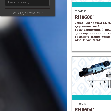
03601280
ООО ТД "ПРОМТОП"
RH06001
Условный проход 6 мм,
двухмагнитный,
трехпозиционный, пр
центрирование золотн
Варианты напряжения: 
24DC, 110AC, 220AC
03604280
RH06041