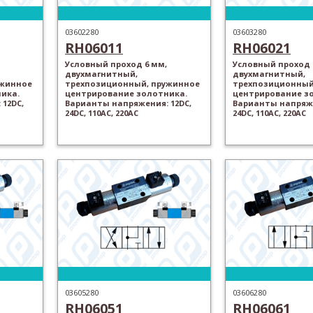
03602280
03603280
RH06011
RH06021
Условный проход 6 мм,
Условный проход 
двухмагнитный,
двухмагнитный,
ужинное
трехпозиционный, пружинное
трехпозиционный
ика.
центрирование золотника.
центрирование з
12DC,
Варианты напряжения: 12DC,
Варианты напряже
24DC, 110AC, 220AC
24DC, 110AC, 220AC
03605280
03606280
RH06051
RH06061