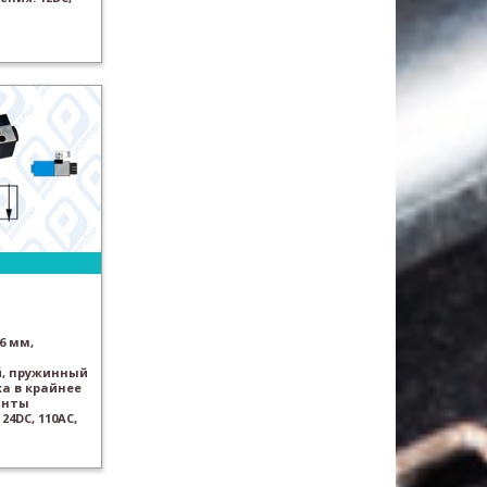
6 мм,
, пружинный
а в крайнее
анты
24DC, 110AC,