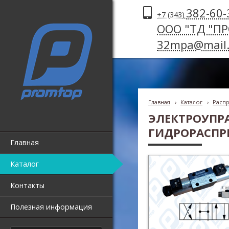
382-60-
+7 (343)
ООО "ТД "П
32mpa@mail.
Главная
›
Каталог
›
Распр
ЭЛЕКТРОУПР
ГИДРОРАСПР
Главная
Каталог
Контакты
Полезная информация