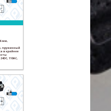
6 мм,
, пружинный
а в крайнее
анты
24DC, 110AC,