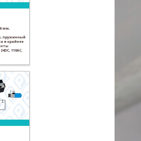
6 мм,
, пружинный
а в крайнее
анты
24DC, 110AC,