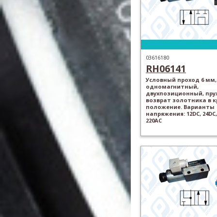
03616180
RH06141
Условный проход 6 мм,
одномагнитный,
двухпозиционный, пр
возврат золотника в 
положение. Варианты
напряжения: 12DC, 24DC,
220AC