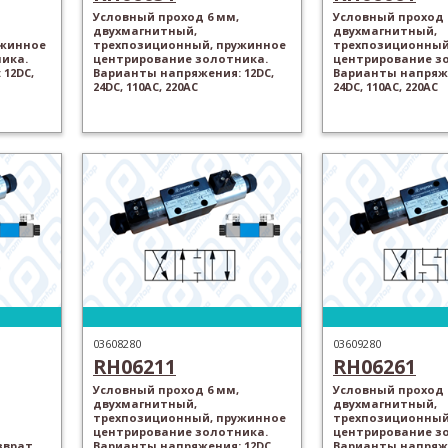
Условный проход 6 мм,
Условный проход 
двухмагнитный,
двухмагнитный,
ужинное
трехпозиционный, пружинное
трехпозиционный
ика.
центрирование золотника.
центрирование з
12DC,
Варианты напряжения: 12DC,
Варианты напряже
24DC, 110AC, 220AC
24DC, 110AC, 220AC
03608280
03609280
RH06211
RH06261
Условный проход 6 мм,
Условный проход 
двухмагнитный,
двухмагнитный,
трехпозиционный, пружинное
трехпозиционный
центрирование золотника.
центрирование з
зврат
Варианты напряжения: 12DC,
Варианты напряже