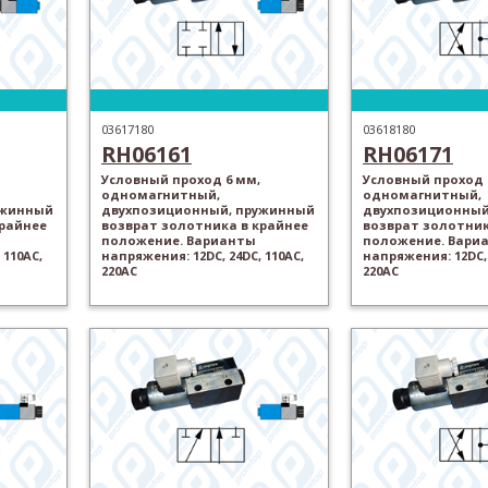
03617180
03618180
RH06161
RH06171
Условный проход 6 мм,
Условный проход 
одномагнитный,
одномагнитный,
ужинный
двухпозиционный, пружинный
двухпозиционный
крайнее
возврат золотника в крайнее
возврат золотник
положение. Варианты
положение. Вари
 110AC,
напряжения: 12DC, 24DC, 110AC,
напряжения: 12DC, 
220AC
220AC