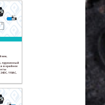
6 мм,
, пружинный
а в крайнее
анты
24DC, 110AC,