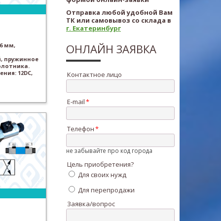
Отправка любой удобной Вам
ТК или самовывоз со склада в
г. Екатеринбург
6 мм,
ОНЛАЙН ЗАЯВКА
, пружинное
олотника.
ния: 12DC,
Контактное лицо
E-mail
Телефон
не забывайте про код города
Цель приобретения?
Для своих нужд
Для перепродажи
Заявка/вопрос