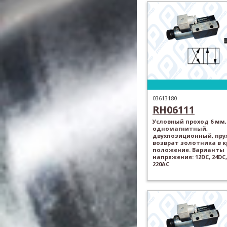
03613180
RH06111
Условный проход 6 мм,
одномагнитный,
двухпозиционный, пр
возврат золотника в 
положение. Варианты
напряжения: 12DC, 24DC,
220AC