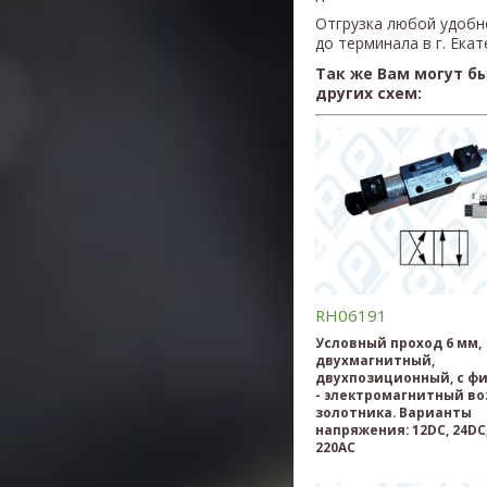
Отгрузка любой удобн
до терминала в г. Ека
Так же Вам могут б
других схем:
RH06191
Условный проход 6 мм,
двухмагнитный,
двухпозиционный, с ф
- электромагнитный во
золотника. Варианты
напряжения: 12DC, 24DC,
220AC