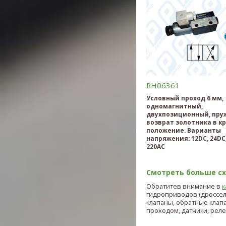
RH06361
Условный проход 6 мм,
одномагнитный,
двухпозиционный, пр
возврат золотника в к
положение. Варианты
напряжения: 12DC, 24DC,
220AC
Смотреть больше схе
Обратитев внимание в
к
гидроприводов (дроссе
клапаны, обратные клап
проходом, датчики, реле и