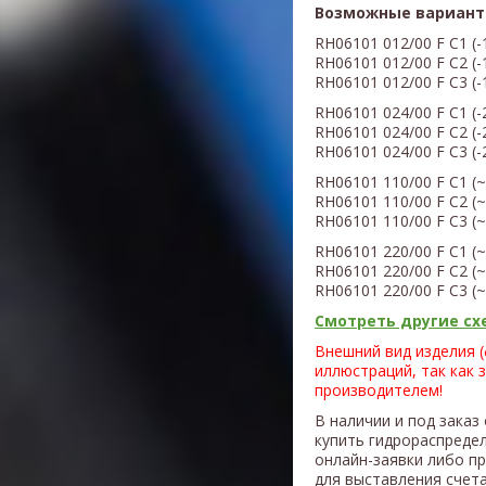
Возможные вариант
RH06101
012/00
F C1 (
-
RH06101
012/00
F C2 (
-
RH06101
012/00
F C3 (
-
RH06101
0
24
/00
F C1 (
-
RH06101
0
24/
00
F C2 (
-
RH06101
0
24
/00
F C3 (
-
RH06101
110/00
F C1 (
~
RH06101
110/00
F C2 (
~
RH06101
110/00
F C3 (
~
RH06101
220/00
F C1 (
~
RH06101 220
/00
F C2 (
~
RH06101
220/00
F C3 (
~
Смотреть другие схе
Внешний вид изделия 
иллюстраций, так как 
производителем!
В наличии и под заказ
купить гидрораспреде
онлайн-заявки либо п
для выставления счета