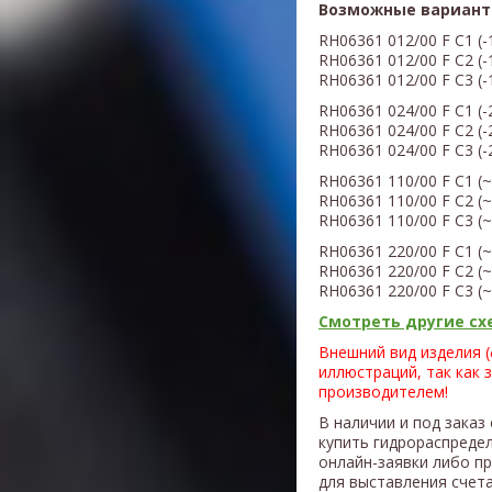
Возможные вариант
RH06361
012/00
F C1 (
-
RH06
36
1
012/00
F C2 (
-
RH06
36
1
012/00
F C3 (
-
RH06
36
1
0
24
/00
F C1 (
-
RH06
36
1
0
24
/00
F C2 (
-
RH06
36
1
0
24
/00
F C3 (
-
RH06
36
1
110/00
F C1 (
~
RH06
36
1
110/00
F C2 (
~
RH06
36
1
110/00
F C3 (
~
RH06
36
1
220/00
F C1 (
~
RH06
36
1 220
/00
F C2 (
~
RH06
36
1
220/00
F C3 (
~
Смотреть другие схе
Внешний вид изделия 
иллюстраций, так как 
производителем!
В наличии и под заказ
купить гидрораспреде
онлайн-заявки либо п
для выставления счета