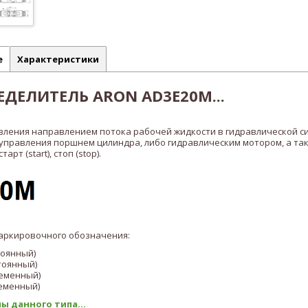
е
Характеристики
ДЕЛИТЕЛЬ ARON AD3E20M...
вления направлением потока рабочей жидкости в гидравлической с
 управления поршнем цилиндра, либо гидравлическим мотором, а та
рт (start), стоп (stop).
аркировочного обозначения:
тоянный)
тоянный)
ременный)
еменный)
ы данного типа...