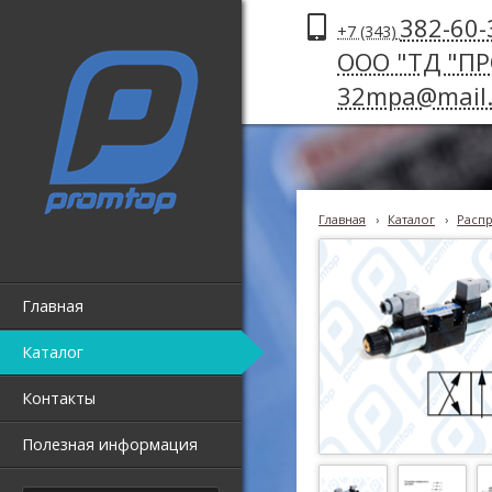
382-60-
+7 (343)
ООО "ТД "П
32mpa@mail.
Главная
›
Каталог
›
Распр
Главная
Каталог
Контакты
Полезная информация