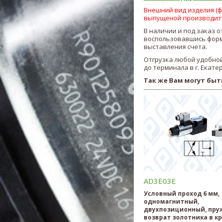
Внешний вид изделия (фо
выпущеной производит
В наличии и под заказ 
воспользовавшись форм
выставления счета.
Отгрузка любой удобной
до терминала в г. Екате
Так же Вам могут быт
AD3E03E
Условный проход 6 мм,
одномагнитный,
двухпозиционный, пр
возврат золотника в к