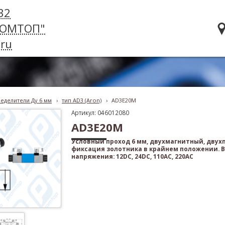
32
РОМТОП"
ru
еделители Ду 6 мм
›
тип AD3 (Aron)
›
AD3E20M
Артикул: 046012080
AD3E20M
Условный проход 6 мм, двухмагнитный, дву
фиксация золотника в крайнем положении. 
напряжения: 12DC, 24DC, 110AC, 220AC