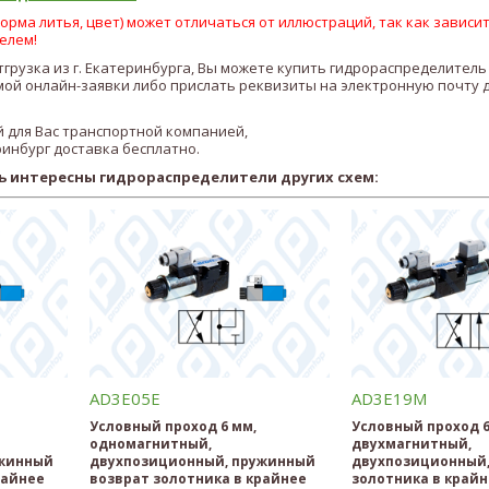
рма литья, цвет) может отличаться от иллюстраций, так как зависит
елем!
отгрузка из г. Екатеринбурга, Вы можете купить гидрораспределител
ой онлайн-заявки либо прислать реквизиты на электронную почту 
 для Вас транспортной компанией,
ринбург доставка бесплатно.
ь интересны гидрораспределители других схем:
AD3E05E
AD3E19M
Условный проход 6 мм,
Условный проход 6
одномагнитный,
двухмагнитный,
ужинный
двухпозиционный, пружинный
двухпозиционный
райнее
возврат золотника в крайнее
золотника в край