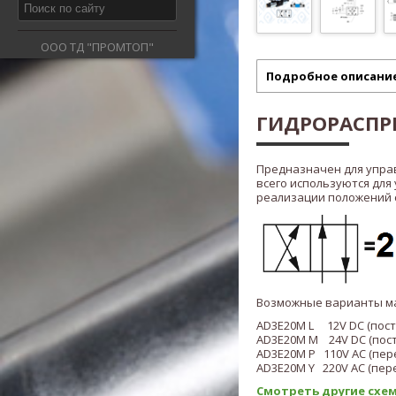
ООО ТД "ПРОМТОП"
Подробное описани
ГИДРОРАСПРЕ
Предназначен для упра
всего используются для
реализации положений ста
Возможные варианты м
AD3E20M L 12V DC (пос
AD3E20M M 24V DC (пос
AD3E20M P 110V AC (пе
AD3E20M Y
220V AC (пер
Смотреть другие схем