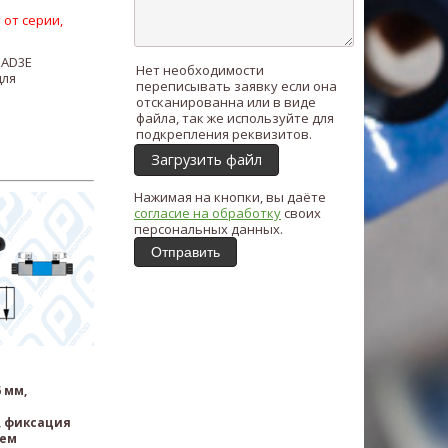
 от серии,
ь
AD3E
Нет необходимости
для
переписывать заявку если она
отсканированна или в виде
файла, так же используйте для
подкрепления реквизитов.
Загрузить файл
Нажимая на кнопки, вы даёте
согласие на обработку
своих
персональных данных.
Отправить
 мм,
, фиксация
нем