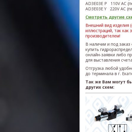
AD3E03E P 110V AC (п
AD3E03E Y
220V AC (п
Смотреть другие схе
Внешний вид изделия 
иллюстраций, так как 
производителем!
В наличии и под заказ
купить гидрораспреде
онлайн-заявки либо п
для выставления счета
Отгрузка любой удобн
до терминала в г. Ека
Так же Вам могут б
других схем: