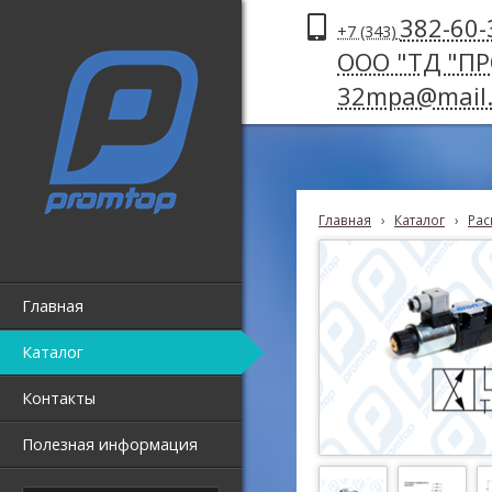
382-60-
+7 (343)
ООО "ТД "П
32mpa@mail.
Главная
›
Каталог
›
Рас
Главная
Каталог
Контакты
Полезная информация