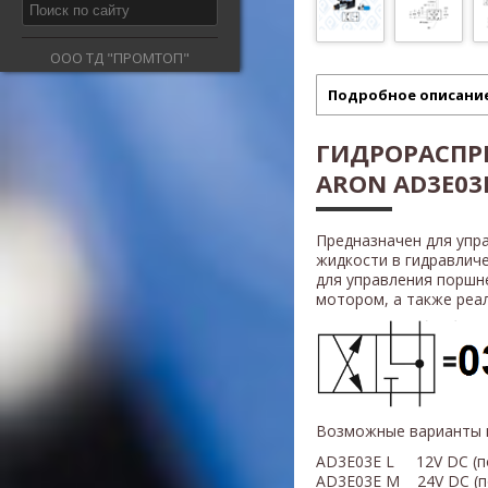
ООО ТД "ПРОМТОП"
Подробное описани
ГИДРОРАСПР
ARON AD3E03E
Предназначен для упр
жидкости в гидравлич
для управления поршн
мотором, а также реали
Возможные варианты 
AD3E03E L 12V DC (п
AD3E03E M 24V DC (п