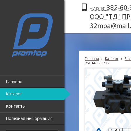
382-60-
+7 (343)
ООО "ТД "П
32mpa@mail.
Главная
›
Каталог
›
Рас
RSEH4-323 Z12
Главная
Каталог
Контакты
Полезная информация