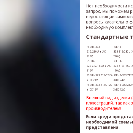
Нет необходимости ис
запрос, мы поможем р
недостающие символы
вопросы касательно ф
необходимую комплек
Стандартные 
RSEH4-323
RSEH4-
Z12/230U-Y (AC
323 Z12/230U-X
220V)
220V)
RSEH4-
RSEH4-
323 Z12/115U-Y (AC
323 Z12/115U-X
110V)
110V)
RSEH4-323 Z12/024S-
RSEH4-323 Z12/
Y (DC 24V)
X (DC 24V)
RSEH4-323 Z12/012S-
RSEH4-323 Z12/
Y (DC 12V)
X (DC 12V)
Внешний вид изделия 
иллюстраций, так как 
производителем!
Если среди предста
необходимой схемы,
представлена.