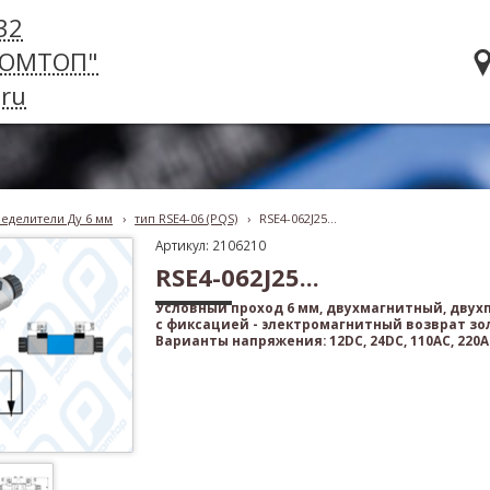
32
РОМТОП"
ru
еделители Ду 6 мм
›
тип RSE4-06 (PQS)
›
RSE4-062J25...
Артикул: 2106210
RSE4-062J25...
Условный проход 6 мм, двухмагнитный, дву
с фиксацией - электромагнитный возврат зо
Варианты напряжения: 12DC, 24DC, 110AC, 220