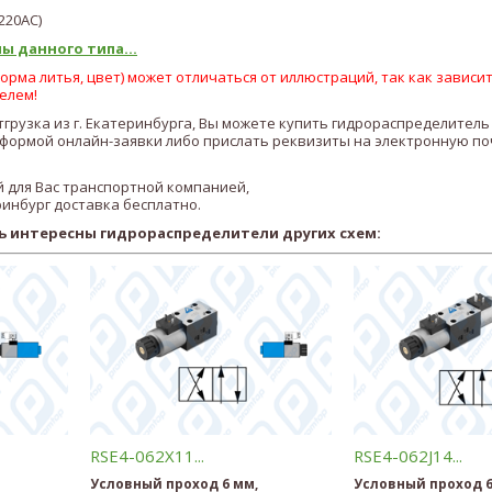
22
0AC
)
ы данного типа...
рма литья, цвет) может отличаться от иллюстраций, так как зависит
елем!
отгрузка из г. Екатеринбурга, Вы можете купить гидрораспределител
ормой онлайн-заявки либо прислать реквизиты на электронную по
 для Вас транспортной компанией,
ринбург доставка бесплатно.
ь интересны гидрораспределители других схем:
RSE4-062X11...
RSE4-062J14...
Условный проход 6 мм,
Условный проход 6