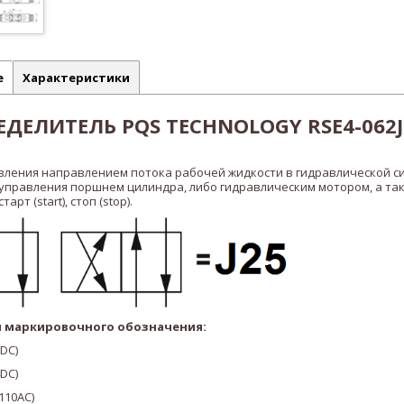
е
Характеристики
ДЕЛИТЕЛЬ PQS TECHNOLOGY RSE4-062J2
вления направлением потока рабочей жидкости в гидравлической с
 управления поршнем цилиндра, либо гидравлическим мотором, а та
рт (start), стоп (stop).
 маркировочного обозначения:
2DC)
4DC)
110AC
)