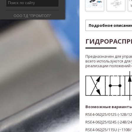
ООО ТД "ПРОМТОП"
Подробное описани
ГИДРОРАСПРЕ
Предназначен для упра
всего используются для
реализации положений ста
Возможные варианты
RSE4-062J25/012S
(
-12В/1
RSE4-062J25/024S
(
-24В/2
RSE4-062J25/115U
(
~110В/