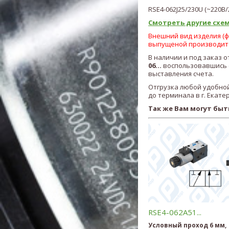
RSE4-062J25/230U
(~220В/
Смотреть другие схем
Внешний вид изделия (фо
выпущеной производит
В наличии и под заказ 
06...
воспользовавшись ф
выставления счета.
Отгрузка любой удобной
до терминала в г. Екате
Так же Вам могут быт
RSE4-062A51...
Условный проход 6 мм,