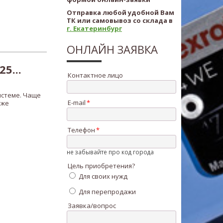
Отправка любой удобной Вам
ТК или самовывоз со склада в
г. Екатеринбург
ОНЛАЙН ЗАЯВКА
5...
Контактное лицо
истеме. Чаще
E-mail
кже
Телефон
не забывайте про код города
Цель приобретения?
Для своих нужд
Для перепродажи
Заявка/вопрос