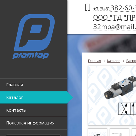
382-60-
+7 (343)
ООО "ТД "П
32mpa@mail.
Главная
›
Каталог
›
Распр
Главная
Каталог
Контакты
Полезная информация