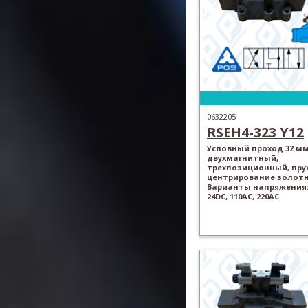
0632205
RSEH4-323 Y12
Условный проход 32 мм
двухмагнитный,
трехпозиционный, пр
центрирование золотн
Варианты напряжения: 
24DC, 110AC, 220AC