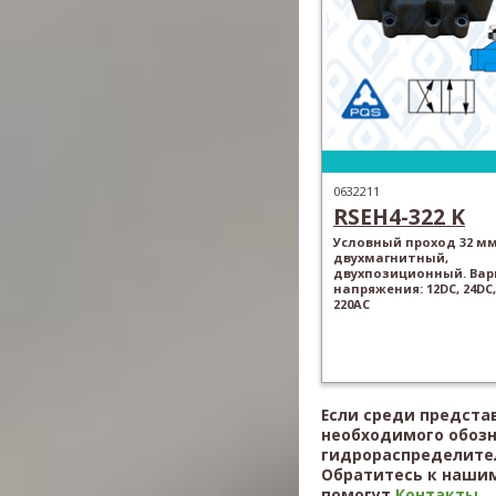
0632211
RSEH4-322 K
Условный проход 32 мм
двухмагнитный,
двухпозиционный. Ва
напряжения: 12DC, 24DC,
220AC
Если среди предста
необходимого обоз
гидрораспределител
Обратитесь к нашим
помогут
Контакты