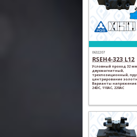
0632207
RSEH4-323 L12
Условный проход 32 мм
двухмагнитный,
трехпозиционный, пр
центрирование золотн
Варианты напряжения: 
24DC, 110AC, 220AC