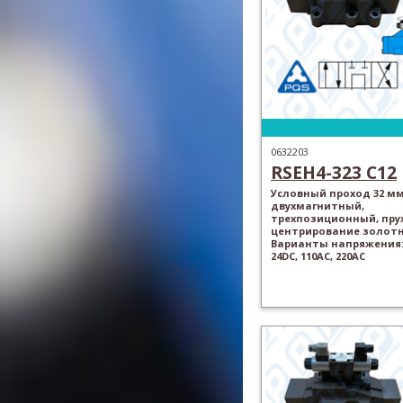
0632203
RSEH4-323 C12
Условный проход 32 мм
двухмагнитный,
трехпозиционный, пр
центрирование золотн
Варианты напряжения: 
24DC, 110AC, 220AC