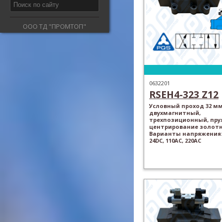
ООО ТД "ПРОМТОП"
0632201
RSEH4-323 Z12
Условный проход 32 мм
двухмагнитный,
трехпозиционный, пр
центрирование золотн
Варианты напряжения: 
24DC, 110AC, 220AC