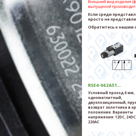
Внешний вид изделия (фо
выпущеной производит
Если среди представ
просто не представл
Обратитесь к нашим 
RSE4-062A51...
Условный проход 6 мм,
одномагнитный,
двухпозиционный, пр
возврат золотника в к
положение. Варианты
напряжения: 12DC, 24DC,
220AC