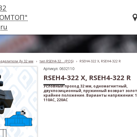
32
РОМТОП"
ru
еделители Ду 32 мм
›
тип RSEH4-32... (PQS)
›
RSEH4-322 X, RSEH4-322 R
Артикул: 0632110
RSEH4-322 X, RSEH4-322 R
Условный проход 32 мм, одномагнитный,
двухпозиционный, пружинный возврат золот
крайнее положение. Варианты напряжения: 12
110AC, 220AC