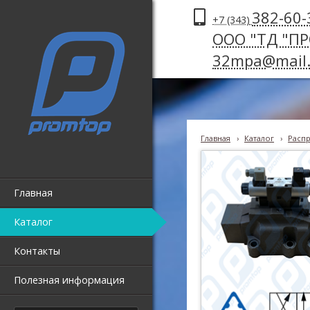
382-60-
+7 (343)
ООО "ТД "П
32mpa@mail.
Главная
›
Каталог
›
Распр
Главная
Каталог
Контакты
Полезная информация