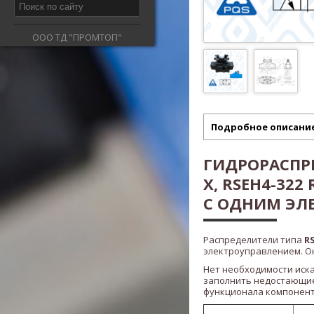
ООО ТД "ПРОМТОП"
Подробное описани
ГИДРОРАСПРЕ
X, RSEH4-322 
С ОДНИМ ЭЛ
Распределители типа
R
электроуправлением. Он
Нет необходимости иск
заполнить недостающие
функционала компонент