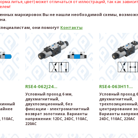
рма литья, цвет) может отличаться от иллюстраций, так как зависит
елем!
ленных маркировок Вы не нашли необходимой схемы, возмож
ена.
специалистам, они помогут
Контакты
RSE4-062J24...
RSE4-063H11...
Условный проход 6 мм,
Условный проход 6
двухмагнитный,
двухмагнитный,
ужинный
двухпозиционный, без
трехпозиционный,
райнее
фиксации - электромагнитный
центрирование зо
возврат золотника. Варианты
Варианты напряже
 110AC,
напряжения: 12DC, 24DC, 110AC,
24DC, 110AC, 220AC
220AC