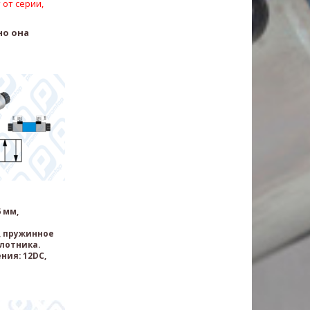
 от серии,
но она
 мм,
 пружинное
лотника.
ния: 12DC,