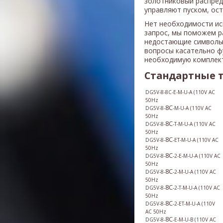
золотниковый распред
управляют пуском, ос
Нет необходимости ис
запрос, мы поможем р
недостающие символы
вопросы касательно ф
необходимую комплек
Стандартные 
DG5V-8-8C-E-M-U-A
(
110V AC
50Hz
8C
DG5V-8-
-M-U-A
(
110V AC
50Hz
8C
DG5V-8-
-T-M-U-A
(
110V AC
50Hz
8C
DG5V-8-
-ET-M-U-A
(
110V AC
50Hz
8C
DG5V-8-
-2-E-M-U-A
(
110V AC
50Hz
8C
DG5V-8-
-2-M-U-A
(
110V AC
50Hz
8C
DG5V-8-
-2-T-M-U-A
(
110V AC
50Hz
8C
DG5V-8-
-2-ET-M-U-A
(
110V
AC 50Hz
8C
DG5V-8-
-E-M-U-B
(
110V AC