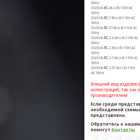
50Hz
8C
DG5V-8-
-M-U-B
(
110V AC
50Hz
8C
DG5V-8-
-T-M-U-B
(
110V AC
50Hz
8C
DG5V-8-
-ET-M-U-B
(
110V AC
50Hz
8C
DG5V-8-
-2-E-M-U-B
(
110V AC
50Hz
8C
DG5V-8-
-2-M-U-B
(
110V AC
50Hz
8C
DG5V-8-
-2-T-M-U-B
(
110V AC
50Hz
8C
DG5V-8-
-2-ET-M-U-B
(
110V
AC 50Hz
Внешний вид изделия 
иллюстраций, так как 
производителем!
Если среди предста
необходимой схемы,
представлена.
Обратитесь к нашим
помогут
Контакты