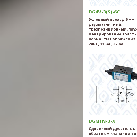
DG4V-3(S)-6С
Условный проход 6 мм,
двухмагнитный,
трехпозиционный, пру
центрирование золотн
Варианты напряжения: 
24DC, 110AC, 220AC
DGMFN-3-X
Сдвоенный дроссель с
обратным клапаном ти