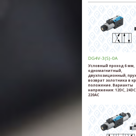
DG4V-3(S)-0A
Условный проход 6 мм,
одномагнитный,
двухпозиционный, пр
возврат золотника в к
положение. Варианты
напряжения: 12DC, 24DC,
220AC