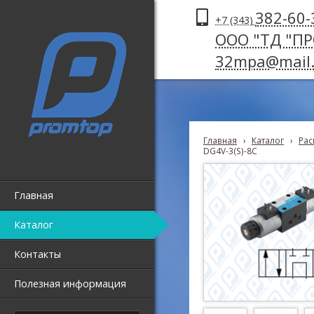
382-60-
+7 (343)
ООО "ТД "П
32mpa@mail.
Главная
›
Каталог
›
Рас
DG4V-3(S)-8С
Главная
Каталог
Контакты
Полезная информация