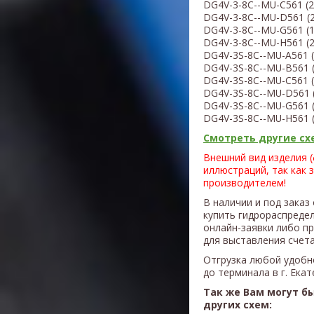
DG4V-3-8
С-
-MU-C5
61
(
2
DG4V-3-8
С-
-MU-D5
61
(
DG4V-3-8
С-
-MU-G5
61
(
DG4V-3-8
С-
-MU-H5
61
(
DG4V-3S-8
С-
-MU-A5
61
(
DG4V-3S-8
С-
-MU-B5
61
DG4V-3S-8
С-
-MU-C5
61
(
DG4V-3S-8
С-
-MU-D5
61
DG4V-3S-8
С-
-MU-G5
61
DG4V-3S-8
С-
-MU-H5
61
Смотреть другие схе
Внешний вид изделия 
иллюстраций, так как 
производителем!
В наличии и под заказ
купить гидрораспреде
онлайн-заявки либо п
для выставления счета
Отгрузка любой удобн
до терминала в г. Ека
Так же Вам могут б
других схем: