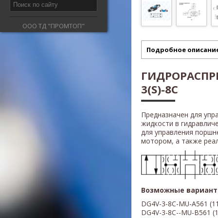
ООО ТД "ПРОМТОП"
Подробное описани
ГИДРОРАСПРЕ
3(S)-8С
Предназначен для упр
жидкости в гидравлич
для управления поршн
мотором, а также реали
Возможные вариант
DG4V-3-8С-MU-A561 (
1
DG4V-3-8
С-
-MU-B5
61
(