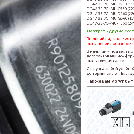
DG4V-3S-
7С-
-MU-B5
60
(11
DG4V-3S-
7С-
-MU-C5
60
(22
DG4V-3S-
7С-
-MU-D5
60
(22
DG4V-3S-
7С-
-MU-G5
60
(12
DG4V-3S-
7С-
-MU-H5
60
(24
Смотреть другие схем
Внешний вид изделия (фо
выпущеной производит
В наличии и под заказ о
воспользовавшись форм
выставления счета.
Отгрузка любой удобной
до терминала в г. Екате
Так же Вам могут быт