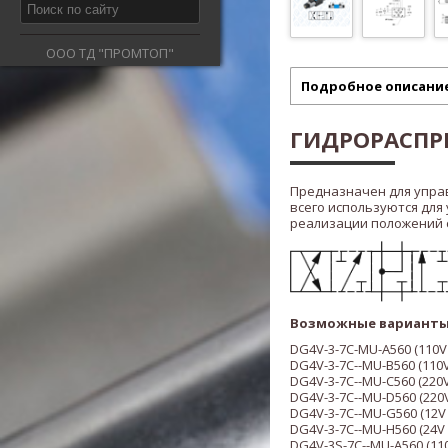
ООО ТД "ПРОМТОП"
Подробное описани
ГИДРОРАСПРЕ
Предназначен для упра
всего используются для
реализации положений ста
Возможные варианты
DG4V-3-7С-MU-A560 (
110V
DG4V-3-
7С-
-MU-B5
60
(
110V
DG4V-3-7
С-
-MU-C5
60
(
220V
DG4V-3-
7С-
-MU-D5
60
(
220
DG4V-3-
7С-
-MU-G5
60
(12V
DG4V-3-
7С-
-MU-H5
60
(24V
DG4V-3S-
7С-
-MU-A5
60
(
11