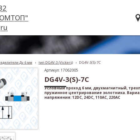
32
РОМТОП"
ru
еделители Ду 6 мм
›
тип DG4V-3 (Vickers)
›
DG4V-3(S)-7С
Артикул: 17062005
DG4V-3(S)-7С
Условный проход 6 мм, двухмагнитный, тре
пружинное центрирование золотника. Вари
напряжения: 12DC, 24DC, 110AC, 220AC