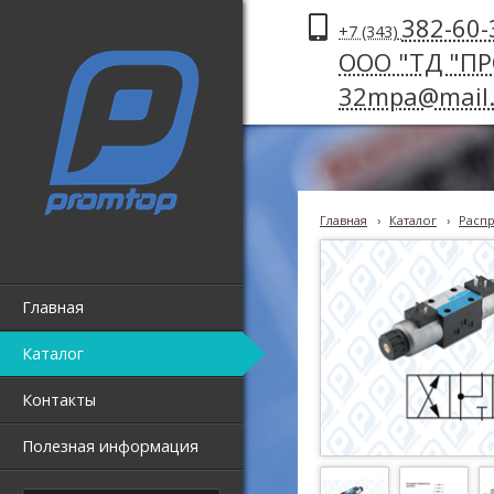
382-60-
+7 (343)
ООО "ТД "П
32mpa@mail.
Главная
›
Каталог
›
Распр
Главная
Каталог
Контакты
Полезная информация