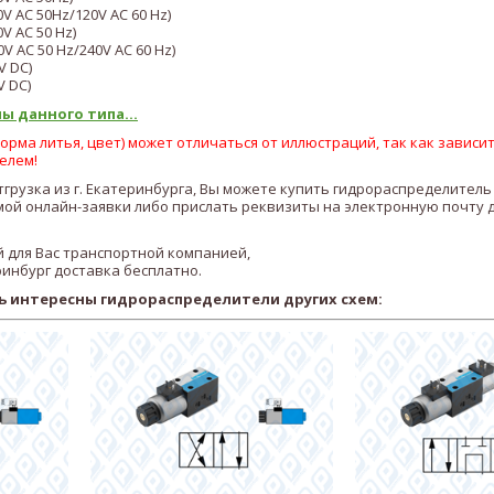
0V AC 50Hz/120V AC 60 Hz)
0V AC 50 Hz)
0V AC 50 Hz/240V AC 60 Hz)
V DC)
V DC)
ы данного типа...
рма литья, цвет) может отличаться от иллюстраций, так как зависит
елем!
тгрузка из г. Екатеринбурга, Вы можете купить гидрораспределитель
ой онлайн-заявки либо прислать реквизиты на электронную почту 
 для Вас транспортной компанией,
ринбург доставка бесплатно.
ь интересны гидрораспределители других схем: