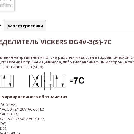
е
Характеристики
ДЕЛИТЕЛЬ VICKERS DG4V-3(S)-7С
вления направлением потока рабочей жидкости в гидравлической с
 управления поршнем цилиндра, либо гидравлическим мотором, а та
рт (start), стоп (stop).
 маркировочного обозначения:
 AC 50Hz)
 AC 50Hz/120V AC 60 Hz)
 AC 50 Hz)
V AC 50 Hz/240V AC 60 Hz)
 DC)
 DC)
0V AC 50Hz)