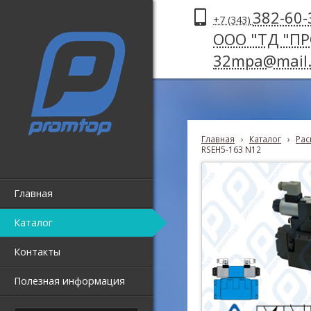
382-60-
+7 (343)
ООО "ТД "П
32mpa@mail.
Главная
›
Каталог
›
Рас
RSEH5-163 N12
Главная
Каталог
Контакты
Полезная информация