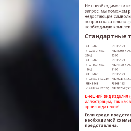
Нет необходимости ис
запрос, мы поможем р
недостающие символы
вопросы касательно ф
необходимую комплек
Стандартные 
RSEH5-163
RSEH5-163
N12/230U-Y (AC
N12/230U-X (AC
220V)
220V)
RSEH5-163
RSEH5-163
N12/115U-Y (AC
N12/115U-X (AC
110V)
110V)
RSEH5-163
RSEH5-163
N12/024S-Y (DC 24V)
N12/024S-X (DC 
RSEH5-163
RSEH5-163
N12/012S-Y (DC 12V)
N12/012S-X (DC 
Внешний вид изделия 
иллюстраций, так как 
производителем!
Если среди предста
необходимой схемы,
представлена.