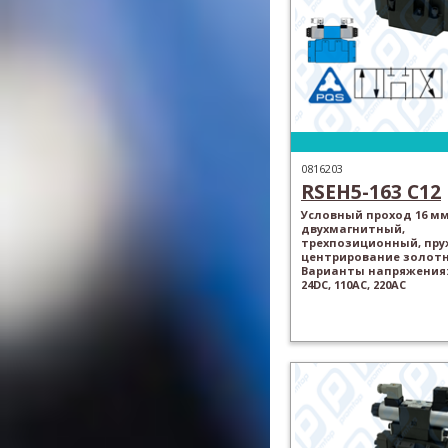
0816203
RSEH5-163 C12
Условный проход 16 мм
двухмагнитный,
трехпозиционный, пр
центрирование золотн
Варианты напряжения: 
24DC, 110AC, 220AC