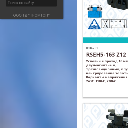
ООО ТД "ПРОМТОП"
0816201
RSEH5-163 Z12
Условный проход 16 мм
двухмагнитный,
трехпозиционный, пр
центрирование золотн
Варианты напряжения: 
24DC, 110AC, 220AC