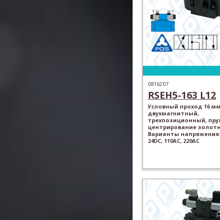
0816207
RSEH5-163 L12
Условный проход 16 мм
двухмагнитный,
трехпозиционный, пр
центрирование золотн
Варианты напряжения: 
24DC, 110AC, 220AC