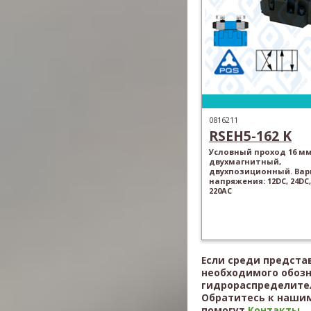
0816211
RSEH5-162 K
Условный проход 16 мм
двухмагнитный,
двухпозиционный. Ва
напряжения: 12DC, 24DC,
220AC
Если среди предста
необходимого обоз
гидрораспределител
Обратитесь к нашим
помогут
Контакты