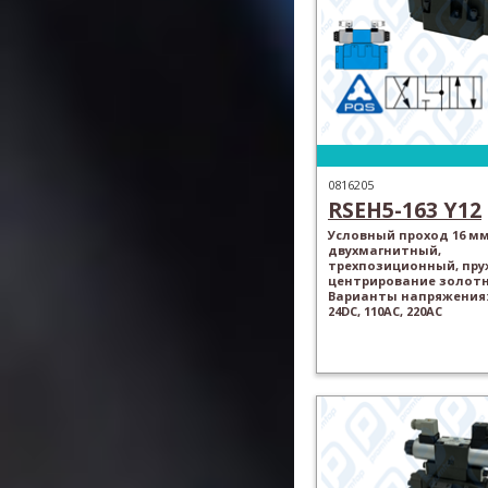
0816205
RSEH5-163 Y12
Условный проход 16 мм
двухмагнитный,
трехпозиционный, пр
центрирование золотн
Варианты напряжения: 
24DC, 110AC, 220AC