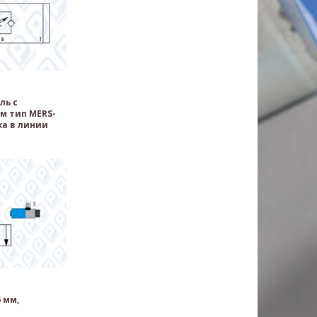
ль с
м тип MERS-
ка в линии
 мм,