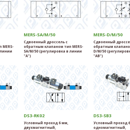
MERS-SA/M/50
MERS-D/M/50
Сдвоенный дроссель с
Сдвоенный дроссе
п MERS-
обратным клапаном тип MERS-
обратным клапано
 линии
SA/M/50 (регулировка в линии
D/M/50 (регулиров
"А")
"AB")
DS3-RK02
DS3-SB3
Условный проход 6 мм,
Условный проход 6
двухмагнитный,
одномагнитный,