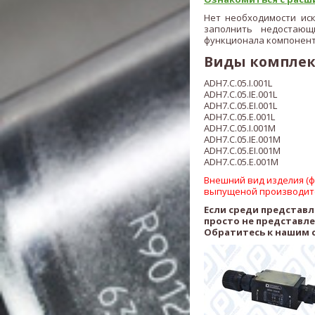
Нет необходимости ис
заполнить недостающ
функционала компонент
Виды компле
ADH7.C.05.I.001L
ADH7.C.05.IE.001L
ADH7.C.05.EI.001L
ADH7.C.05.E.00
1L
ADH7.C.05.I.001M
ADH7.C.05.IE.001M
ADH7.C.05.EI.001M
ADH7.C.05.E.00
1M
Внешний вид изделия (фо
выпущеной производит
Если среди представ
просто не представл
Обратитесь к нашим 