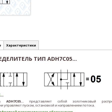
е
Характеристики
ДЕЛИТЕЛЬ ТИП ADH7C05...
...
ипа
ADH7C05...
представляет собой золотниковый распр
и управляют пуском, остановкой и направлением потока.
ифровкой маркировочного обозначения...