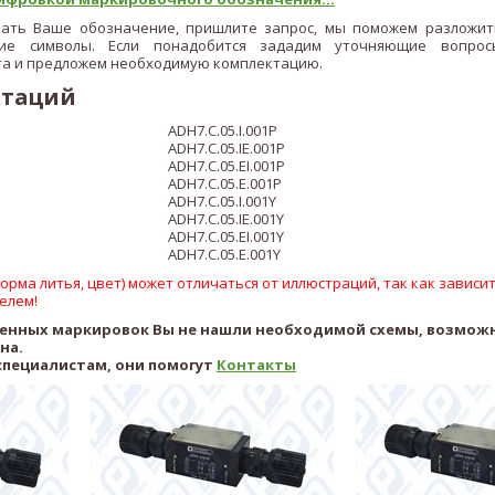
кать Ваше обозначение, пришлите запрос, мы поможем разложит
ие символы. Если понадобится зададим уточняющие вопрос
а и предложем необходимую комплектацию.
ктаций
ADH7.C.05.I.001P
ADH7.C.05.IE.001P
ADH7.C.05.EI.001P
ADH7.C.05.E.001P
ADH7.C.05.I.001Y
ADH7.C.05.IE.001Y
ADH7.C.05.EI.001Y
ADH7.C.05.E.00
1Y
рма литья, цвет) может отличаться от иллюстраций, так как зависит
елем!
ленных маркировок Вы не нашли необходимой схемы, возмож
ена.
специалистам, они помогут
Контакты