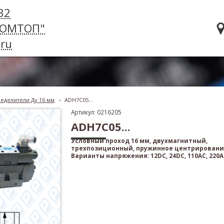
32
РОМТОП"
ru
еделители Ду 16 мм
›
ADH7C05...
Артикул: 0216205
ADH7C05...
Условный проход 16 мм, двухмагнитный,
трехпозиционный, пружинное центрировани
Варианты напряжения: 12DC, 24DC, 110AC, 220