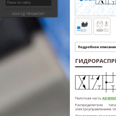
ООО ТД "ПРОМТОП"
Подробное описани
ГИДРОРАСПРЕ
Пилотная часть
AD3E03C
Распределители т
электроуправлением. Он
Ознакомиться с расш