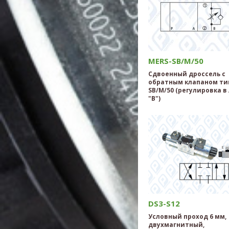
MERS-SB/M/50
Сдвоенный дроссель с
обратным клапаном ти
SB/M/50 (регулировка в
"B")
DS3-S12
Условный проход 6 мм,
двухмагнитный,