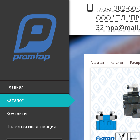
382-60-
+7 (343)
ООО "ТД "П
32mpa@mail.
Главная
›
Каталог
›
Распр
Главная
Каталог
Контакты
Полезная информация