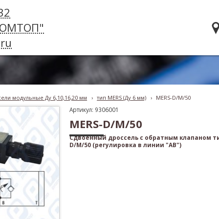
32
РОМТОП"
ru
ели модульные Ду 6,10,16,20 мм
›
тип MERS (Ду 6 мм)
›
MERS-D/M/50
Артикул: 9306001
MERS-D/M/50
Сдвоенный дроссель с обратным клапаном т
D/M/50 (регулировка в линии "AB")