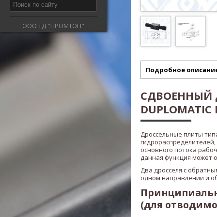
ООО ТД "ПРОМТОП"
Подробное описани
СДВОЕННЫЙ 
DUPLOMATIC 
Дроссельные плиты ти
гидрораспределителей,
основного потока рабоч
данная функция может ос
Два дросселя с обратны
одном направлении и о
Принципиальн
(для отводимо