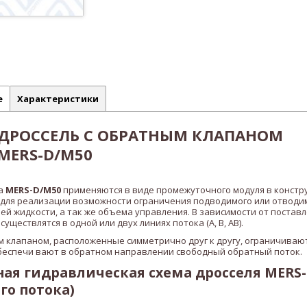
е
Характеристики
ДРОССЕЛЬ С ОБРАТНЫМ КЛАПАНОМ
MERS-D/M50
па
MERS-D/M50
применяются в виде промежуточного модуля в констр
 для реализации возможности ограничения подводимого или отводи
ей жидкости, а так же объема управления. В зависимости от постав
уществлятся в одной или двух линиях потока (A, B, AB).
м клапаном, расположенные симметрично друг к другу, ограничивают
беспечи вают в обратном направлении свободный обратный поток.
ая гидравлическая схема дросселя MERS
го потока)