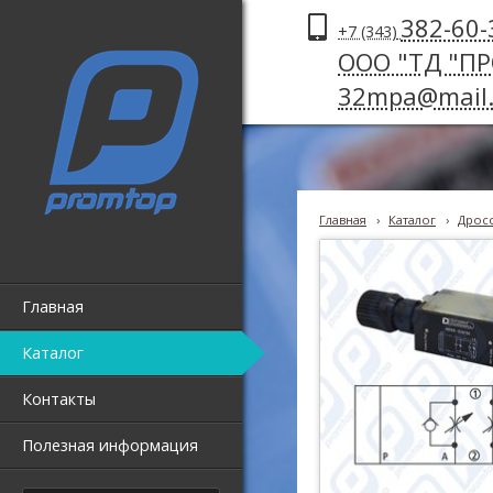
382-60-
+7 (343)
ООО "ТД "П
32mpa@mail.
Главная
›
Каталог
›
Дросс
Главная
Каталог
Контакты
Полезная информация