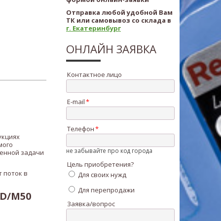
Отправка любой удобной Вам
ТК или самовывоз со склада в
г. Екатеринбург
ОНЛАЙН ЗАЯВКА
Контактное лицо
E-mail
Телефон
укциях
мого
не забывайте про код города
ленной задачи
Цель приобретения?
 поток в
Для своих нужд
Для перепродажи
-D/M50
Заявка/вопрос