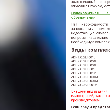
золотниковый распр
управляют пуском, ос
Ознакомиться с
обозначения...
Нет необходимости
запрос, мы поможе
недостающие символы
вопросы касательно
необходимую комплек
Виды компле
ADH7.C.02.I.001L
ADH7.C.02.IE.001L
ADH7.C.02.EI.001L
ADH7.C.02.E.00
1L
ADH7.C.02.I.001M
ADH7.C.02.IE.001M
ADH7.C.02.EI.001M
ADH7.C.02.E.00
1M
Внешний вид изделия 
иллюстраций, так как 
производителем!
Если среди предста