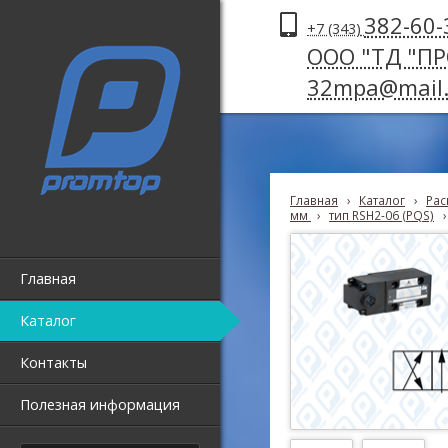
382-60-
+7 (343)
ООО "ТД "П
32mpa@mail.
Главная
›
Каталог
›
Рас
мм
›
тип RSH2-06 (PQS)
›
Главная
Каталог
Контакты
Полезная информация