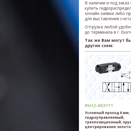
В наличии и под заказ
купить гидрораспреде
онлайн-заявки либо п
для выставления счета
Отгрузка любой удобн
до терминала в г. Ека
Так же Вам могут б
других схем:
RSH2-063Y11
Условный проход 6 мм,
гидроуправляемый,
трехпозиционный, пру
центрирование золотн