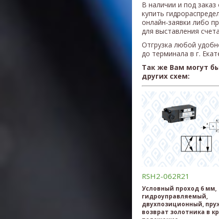
В наличии и под заказ
купить гидрораспреде
онлайн-заявки либо п
для выставления счета
Отгрузка любой удобн
до терминала в г. Ека
Так же Вам могут б
других схем:
RSH2-062R21
Условный проход 6 мм,
гидроуправляемый,
двухпозиционный, пр
возврат золотника в к