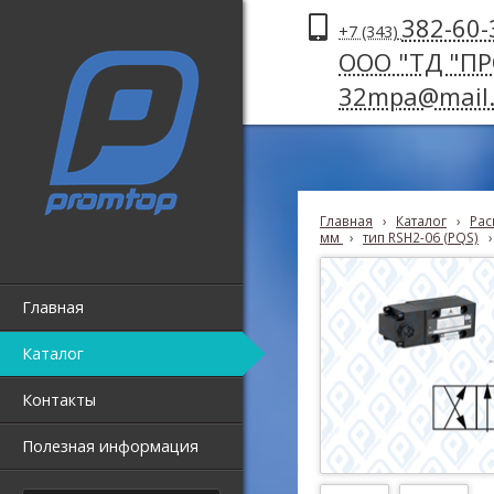
382-60-
+7 (343)
ООО "ТД "П
32mpa@mail.
Главная
›
Каталог
›
Рас
мм
›
тип RSH2-06 (PQS)
›
Главная
Каталог
Контакты
Полезная информация