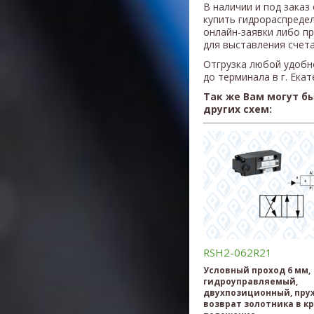
В наличии и под заказ
купить гидрораспреде
онлайн-заявки либо п
для выставления счета
Отгрузка любой удобн
до терминала в г. Ека
Так же Вам могут б
других схем:
RSH2-062R21
Условный проход 6 мм,
гидроуправляемый,
двухпозиционный, пр
возврат золотника в к