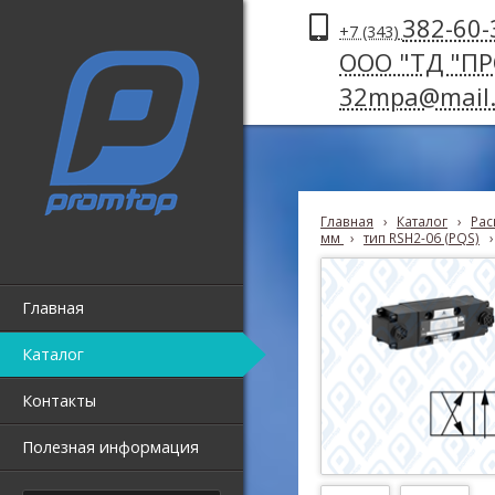
382-60-
+7 (343)
ООО "ТД "П
32mpa@mail.
Главная
›
Каталог
›
Рас
мм
›
тип RSH2-06 (PQS)
›
Главная
Каталог
Контакты
Полезная информация