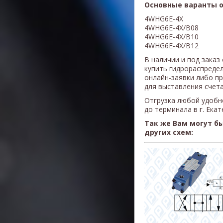
Основные варанты об
4WHG6E-4X
4WHG6E-4X/B08
4WHG6E-4X/B10
4WHG6E-4X/B12
В наличии и под заказ
купить гидрораспред
онлайн-заявки либо п
для выставления счета
Отгрузка любой удобн
до терминала в г. Ека
Так же Вам могут б
других схем: