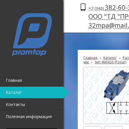
382-60-
+7 (343)
ООО "ТД "П
32mpa@mail.
Главная
›
Каталог
›
Рас
мм
›
тип 4WHG6 (Ponar)
Главная
Каталог
Контакты
Полезная информация